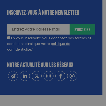
INSCRIVEZ-VOUS À NOTRE NEWSLETTER
dique
amps
ires
S'INSCRIRE
En vous inscrivant, vous acceptez nos termes et
conditions ainsi que notre
politique de
confidentialité
.
*
NOTRE ACTUALITÉ SUR LES RÉSEAUX
Inscrivez-vous à notre newsletter
Suivez-nous sur Linkedin
Suivez-nous sur Twitter
Suivez-nous sur Instagram
Suivez-nous sur Facebook
Contactez-nous