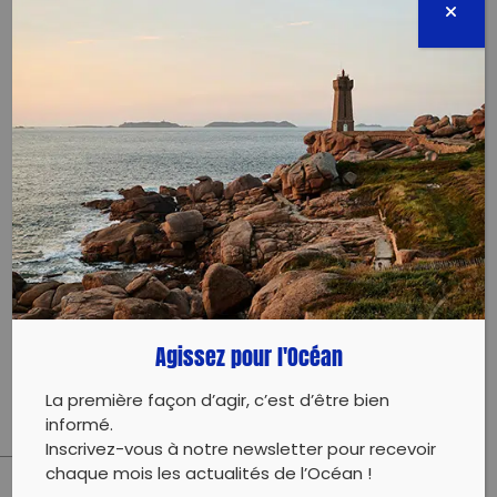
66290 COLERA
26 mai 2024 - 09:00 à 11:30
cerbere.gardiens.mer.nature@orange.fr
0676215561
Évènement proposé par :
CERBEREA JAMAIS
Collecte avec nos partenaires Platjes Netes Colera
Agissez pour l'Océan
Portbou
La première façon d’agir, c’est d’être bien
informé.
Inscrivez-vous à notre newsletter pour recevoir
chaque mois les actualités de l’Océan !