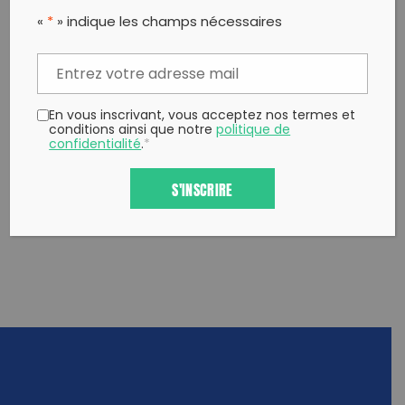
PARTAGER CET ARTICLE:
«
*
» indique les champs nécessaires
Partager sur Facebook
Partager sur
Envoyer à
Twitter
un ami
Copy to clipboard
En vous inscrivant, vous acceptez nos termes et
conditions ainsi que notre
politique de
confidentialité
.
*
S'INSCRIRE