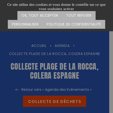
Passer
CARTE DES ACTIONS
FAIRE UN DON
Ce site utilise des cookies et vous donne le contrôle sur ce que
au
vous souhaitez activer
Menu
contenu
OK, TOUT ACCEPTER
TOUT REFUSER
PERSONNALISER
POLITIQUE DE CONFIDENTIALITÉ
ACCUEIL
AGENDA
>
>
COLLECTE PLAGE DE LA ROCCA, COLERA ESPAGNE
COLLECTE PLAGE DE LA ROCCA,
COLERA ESPAGNE
Retour vers « Agenda des Evénements »
COLLECTE DE DÉCHETS