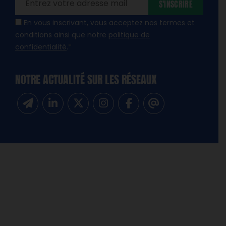
S'INSCRIRE
En vous inscrivant, vous acceptez nos termes et
conditions ainsi que notre
politique de
confidentialité
.
*
NOTRE ACTUALITÉ SUR LES RÉSEAUX
Inscrivez-vous à notre newsletter
Suivez-nous sur Linkedin
Suivez-nous sur Twitter
Suivez-nous sur Instagram
Suivez-nous sur Facebook
Contactez-nous