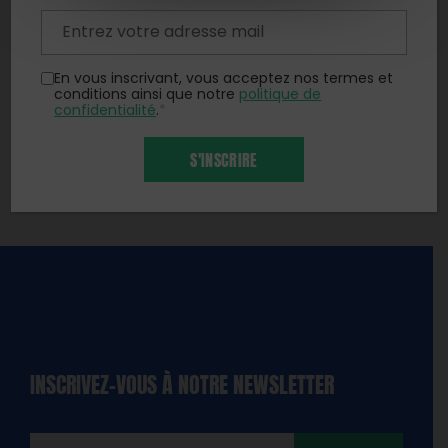
En vous inscrivant, vous acceptez nos termes et
conditions ainsi que notre
politique de
confidentialité
.
*
S'INSCRIRE
INSCRIVEZ-VOUS À NOTRE NEWSLETTER
dique
amps
ires