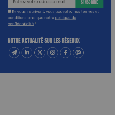
S'INSCRIRE
En vous inscrivant, vous acceptez nos termes et
conditions ainsi que notre
politique de
confidentialité
.
*
NOTRE ACTUALITÉ SUR LES RÉSEAUX
Inscrivez-vous à notre newsletter
Suivez-nous sur Linkedin
Suivez-nous sur Twitter
Suivez-nous sur Instagram
Suivez-nous sur Facebook
Contactez-nous