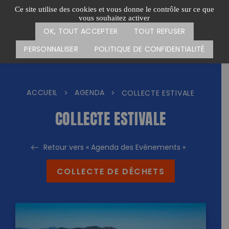
Passer
CARTE DES ACTIONS
FAIRE UN DON
Ce site utilise des cookies et vous donne le contrôle sur ce que
au
vous souhaitez activer
Menu
contenu
OK, TOUT ACCEPTER
TOUT REFUSER
PERSONNALISER
POLITIQUE DE CONFIDENTIALITÉ
ACCUEIL
AGENDA
>
>
COLLECTE ESTIVALE
COLLECTE ESTIVALE
Retour vers « Agenda des Evénements »
COLLECTE DE DÉCHETS