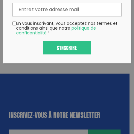
En vous inscrivant, vous acceptez nos termes et
conditions ainsi que notre
politique de
confidentialité
.
*
S'INSCRIRE
INSCRIVEZ-VOUS À NOTRE NEWSLETTER
dique
amps
ires