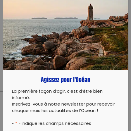
Évènement proposé par :
Recyclop – Antenne du Var
Cette collecte s'inscrit dans un projet de
sensibilisation estivale. Sur place, une collecte de
mégots est prévue pour les participants ainsi qu'un
stand avec jeux, animations et distribution de
cendriers de poche.
Agissez pour l'Océan
La première façon d’agir, c’est d’être bien
informé.
Inscrivez-vous à notre newsletter pour recevoir
PARTAGER CET ARTICLE:
chaque mois les actualités de l’Océan !
Partager sur Facebook
Partager sur
Envoyer à
Twitter
un ami
«
*
» indique les champs nécessaires
Copy to clipboard