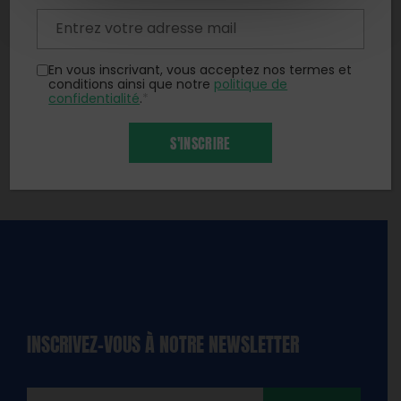
En vous inscrivant, vous acceptez nos termes et
conditions ainsi que notre
politique de
confidentialité
.
*
S'INSCRIRE
INSCRIVEZ-VOUS À NOTRE NEWSLETTER
dique
amps
ires