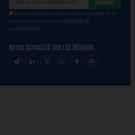
S'INSCRIRE
En vous inscrivant, vous acceptez nos termes et
conditions ainsi que notre
politique de
confidentialité
.
*
NOTRE ACTUALITÉ SUR LES RÉSEAUX
Inscrivez-vous à notre newsletter
Suivez-nous sur Linkedin
Suivez-nous sur Twitter
Suivez-nous sur Instagram
Suivez-nous sur Facebook
Contactez-nous