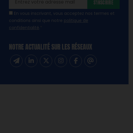
S'INSCRIRE
En vous inscrivant, vous acceptez nos termes et
conditions ainsi que notre
politique de
confidentialité
.
*
NOTRE ACTUALITÉ SUR LES RÉSEAUX
Inscrivez-vous à notre newsletter
Suivez-nous sur Linkedin
Suivez-nous sur Twitter
Suivez-nous sur Instagram
Suivez-nous sur Facebook
Contactez-nous