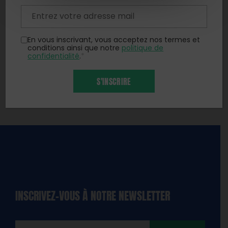
En vous inscrivant, vous acceptez nos termes et
conditions ainsi que notre
politique de
confidentialité
.
*
S'INSCRIRE
INSCRIVEZ-VOUS À NOTRE NEWSLETTER
dique
amps
ires