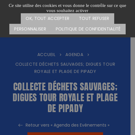
Passer
CARTE DES ACTIONS
FAIRE UN DON
Ce site utilise des cookies et vous donne le contrôle sur ce que
au
vous souhaitez activer
Menu
contenu
OK, TOUT ACCEPTER
TOUT REFUSER
PERSONNALISER
POLITIQUE DE CONFIDENTIALITÉ
ACCUEIL
AGENDA
>
>
COLLECTE DÉCHETS SAUVAGES; DIGUES TOUR
ROYALE ET PLAGE DE PIPADY
COLLECTE DÉCHETS SAUVAGES;
DIGUES TOUR ROYALE ET PLAGE
DE PIPADY
Retour vers « Agenda des Evénements »