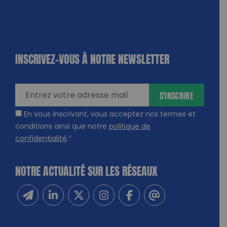
INSCRIVEZ-VOUS À NOTRE NEWSLETTER
dique
amps
ires
S'INSCRIRE
En vous inscrivant, vous acceptez nos termes et
conditions ainsi que notre
politique de
confidentialité
.
*
NOTRE ACTUALITÉ SUR LES RÉSEAUX
Inscrivez-vous à notre newsletter
Suivez-nous sur Linkedin
Suivez-nous sur Twitter
Suivez-nous sur Instagram
Suivez-nous sur Facebook
Contactez-nous