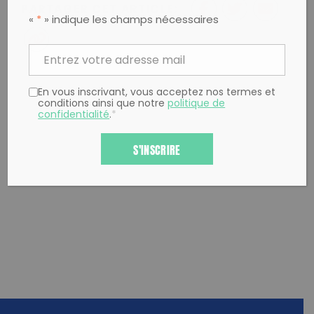
PARTAGER CET ARTICLE:
«
*
» indique les champs nécessaires
Partager sur Facebook
Partager sur
Envoyer à
Twitter
un ami
Copy to clipboard
En vous inscrivant, vous acceptez nos termes et
conditions ainsi que notre
politique de
confidentialité
.
*
S'INSCRIRE