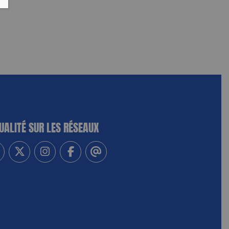
UALITÉ SUR LES RÉSEAUX
-vous à notre newsletter
vez-nous sur Linkedin
Suivez-nous sur Twitter
Suivez-nous sur Instagram
Suivez-nous sur Facebook
Contactez-nous