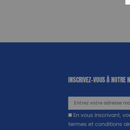
«
*
» indique
INSCRIVEZ-VOUS À NOTRE 
les champs
nécessaires
En vous inscrivant, v
termes et conditions ai