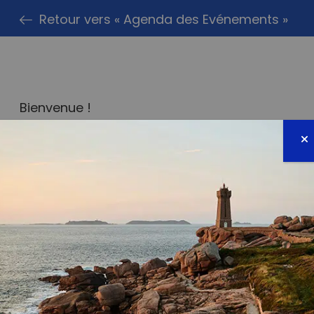
Retour vers « Agenda des Evénements »
Bienvenue !
Nous vous attendons donc pour cette opérat
sauvage. Nous fournissons gants et sacs poube
PARTAG