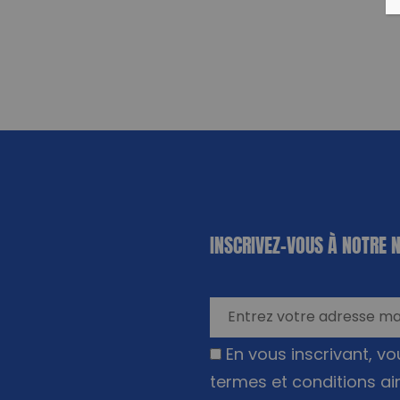
«
*
» indique
INSCRIVEZ-VOUS À NOTRE 
les champs
nécessaires
En vous inscrivant, v
termes et conditions ai