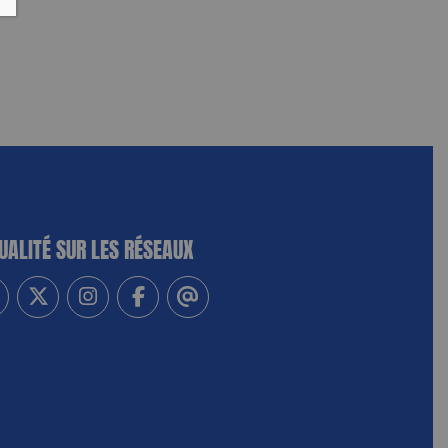
UALITÉ SUR LES RÉSEAUX
-vous à notre newsletter
vez-nous sur Linkedin
Suivez-nous sur Twitter
Suivez-nous sur Instagram
Suivez-nous sur Facebook
Contactez-nous