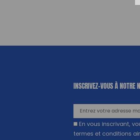
«
*
» indique
INSCRIVEZ-VOUS À NOTRE 
les champs
nécessaires
En vous inscrivant, v
termes et conditions ai