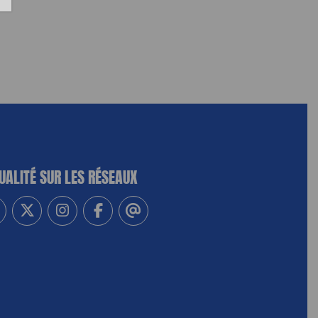
UALITÉ SUR LES RÉSEAUX
-vous à notre newsletter
vez-nous sur Linkedin
Suivez-nous sur Twitter
Suivez-nous sur Instagram
Suivez-nous sur Facebook
Contactez-nous