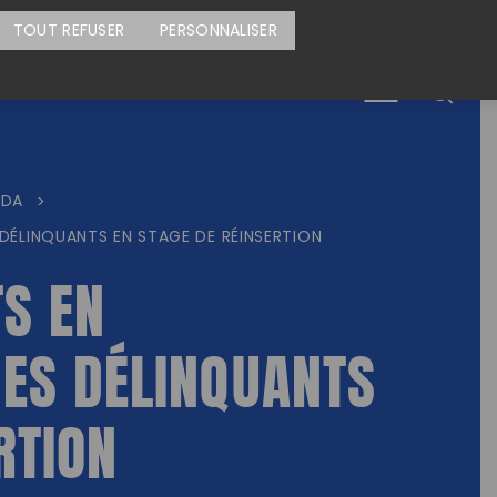
CARTE DES ACTIONS
FAIRE UN DON
TOUT REFUSER
PERSONNALISER
Menu
NDA
>
DÉLINQUANTS EN STAGE DE RÉINSERTION
TS EN
ES DÉLINQUANTS
RTION