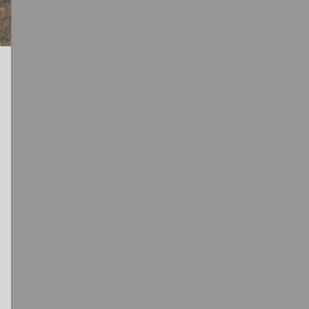
Partager sur Facebook
Partager sur Twitter
Envoyer à un ami
Copy to
clipboard