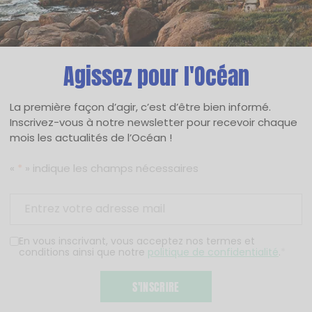
Agissez pour l'Océan
La première façon d’agir, c’est d’être bien informé.
Inscrivez-vous à notre newsletter pour recevoir chaque
mois les actualités de l’Océan !
«
*
» indique les champs nécessaires
En vous inscrivant, vous acceptez nos termes et
conditions ainsi que notre
politique de confidentialité
.
*
S'INSCRIRE