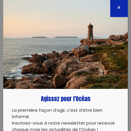
Unis
06300 Nice
12 février 2023 - 10:00 à 11:00
collectif@niceplogging.com
0663938841
Évènement proposé par :
Agirrr
Rendez-vous chaque dimanche à 10 heures en haut
Agissez pour l'Océan
des escaliers qui descendent à la plage de l’Opéra.
Bienvenue à toutes et tous !
La première façon d’agir, c’est d’être bien
informé.
Inscrivez-vous à notre newsletter pour recevoir
chaque mois les actualités de l’Océan !