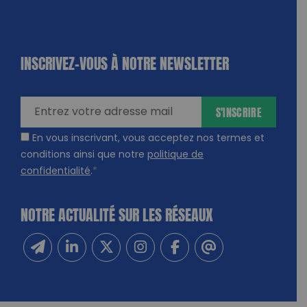
INSCRIVEZ-VOUS À NOTRE NEWSLETTER
dique
amps
ires
S'INSCRIRE
En vous inscrivant, vous acceptez nos termes et
conditions ainsi que notre
politique de
confidentialité
.
*
NOTRE ACTUALITÉ SUR LES RÉSEAUX
Inscrivez-vous à notre newsletter
Suivez-nous sur Linkedin
Suivez-nous sur Twitter
Suivez-nous sur Instagram
Suivez-nous sur Facebook
Contactez-nous