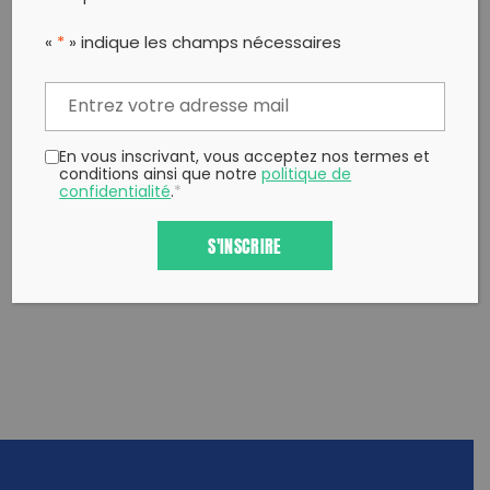
«
*
» indique les champs nécessaires
PARTAGER CET ARTICLE:
Partager sur Facebook
Partager sur
Envoyer à
Twitter
un ami
Copy to clipboard
En vous inscrivant, vous acceptez nos termes et
conditions ainsi que notre
politique de
confidentialité
.
*
S'INSCRIRE