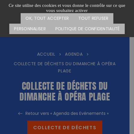
Passer
CARTE DES ACTIONS
FAIRE UN DON
Ce site utilise des cookies et vous donne le contrôle sur ce que
au
vous souhaitez activer
Menu
contenu
OK, TOUT ACCEPTER
TOUT REFUSER
PERSONNALISER
POLITIQUE DE CONFIDENTIALITÉ
ACCUEIL
AGENDA
>
>
COLLECTE DE DÉCHETS DU DIMANCHE À OPÉRA
PLAGE
COLLECTE DE DÉCHETS DU
DIMANCHE À OPÉRA PLAGE
Retour vers « Agenda des Evénements »
COLLECTE DE DÉCHETS