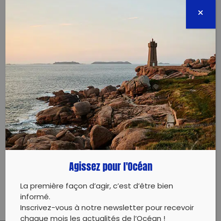
Unis
06300 Nice
12 janvier 2025 - 10:00 à 11:00
collectif@niceplogging.com
0663938841
Évènement proposé par :
Agirrr
Rendez-vous chaque dimanche à 10 heures en haut
Agissez pour l'Océan
des escaliers qui descendent à la plage de l’Opéra.
Bienvenue à toutes et tous !
La première façon d’agir, c’est d’être bien
informé.
Inscrivez-vous à notre newsletter pour recevoir
chaque mois les actualités de l’Océan !