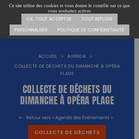
Passer
CARTE DES ACTIONS
FAIRE UN DON
Ce site utilise des cookies et vous donne le contrôle sur ce que
au
vous souhaitez activer
Menu
contenu
OK, TOUT ACCEPTER
TOUT REFUSER
PERSONNALISER
POLITIQUE DE CONFIDENTIALITÉ
ACCUEIL
AGENDA
>
>
COLLECTE DE DÉCHETS DU DIMANCHE À OPÉRA
PLAGE
COLLECTE DE DÉCHETS DU
DIMANCHE À OPÉRA PLAGE
Retour vers « Agenda des Evénements »
COLLECTE DE DÉCHETS