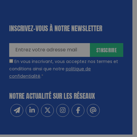
INSCRIVEZ-VOUS À NOTRE NEWSLETTER
dique
amps
ires
S'INSCRIRE
En vous inscrivant, vous acceptez nos termes et
conditions ainsi que notre
politique de
confidentialité
.
*
NOTRE ACTUALITÉ SUR LES RÉSEAUX
Inscrivez-vous à notre newsletter
Suivez-nous sur Linkedin
Suivez-nous sur Twitter
Suivez-nous sur Instagram
Suivez-nous sur Facebook
Contactez-nous