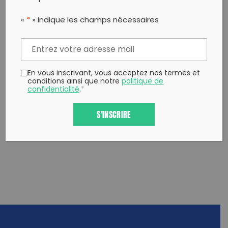
«
*
» indique les champs nécessaires
PARTAGER CET ARTICLE:
Partager sur Facebook
Partager sur
Envoyer à
Twitter
un ami
Copy to clipboard
En vous inscrivant, vous acceptez nos termes et
conditions ainsi que notre
politique de
confidentialité
.
*
S'INSCRIRE