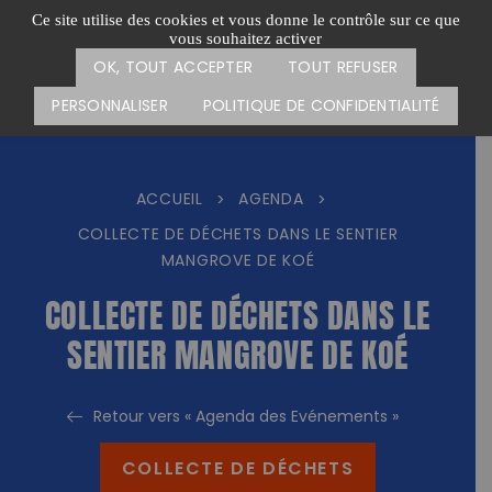
Passer
CARTE DES ACTIONS
FAIRE UN DON
Ce site utilise des cookies et vous donne le contrôle sur ce que
au
vous souhaitez activer
Menu
contenu
OK, TOUT ACCEPTER
TOUT REFUSER
PERSONNALISER
POLITIQUE DE CONFIDENTIALITÉ
ACCUEIL
AGENDA
>
>
COLLECTE DE DÉCHETS DANS LE SENTIER
MANGROVE DE KOÉ
COLLECTE DE DÉCHETS DANS LE
SENTIER MANGROVE DE KOÉ
Retour vers « Agenda des Evénements »
COLLECTE DE DÉCHETS