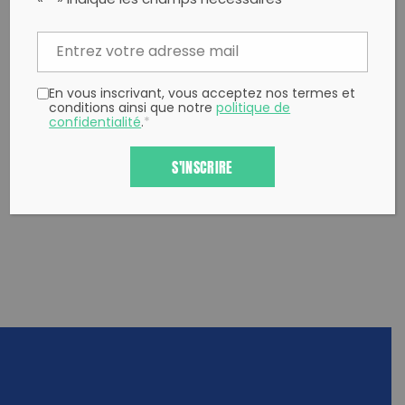
«
*
» indique les champs nécessaires
Twitter
un ami
Copy to clipboard
En vous inscrivant, vous acceptez nos termes et
conditions ainsi que notre
politique de
confidentialité
.
*
S'INSCRIRE