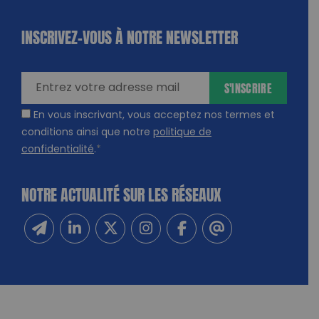
INSCRIVEZ-VOUS À NOTRE NEWSLETTER
dique
amps
ires
S'INSCRIRE
En vous inscrivant, vous acceptez nos termes et
conditions ainsi que notre
politique de
confidentialité
.
*
NOTRE ACTUALITÉ SUR LES RÉSEAUX
Inscrivez-vous à notre newsletter
Suivez-nous sur Linkedin
Suivez-nous sur Twitter
Suivez-nous sur Instagram
Suivez-nous sur Facebook
Contactez-nous