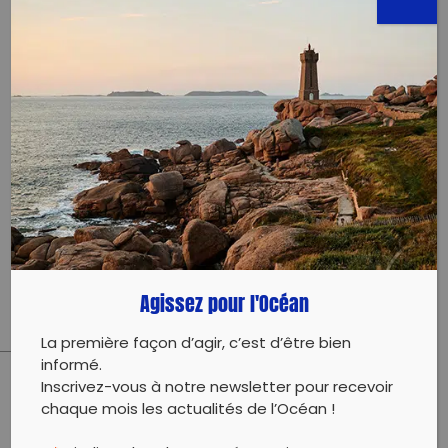
asso.hout@gmail.com
687910976
Évènement proposé par :
Hô-üt
Rendez-vous à 8h derrière la magasin Leveque.
Merci de prévoir de l’eau et des gants.
Agissez pour l'Océan
La première façon d’agir, c’est d’être bien
informé.
Inscrivez-vous à notre newsletter pour recevoir
PARTAGER CET ARTICLE:
chaque mois les actualités de l’Océan !
Partager sur Facebook
Partager sur
Envoyer à