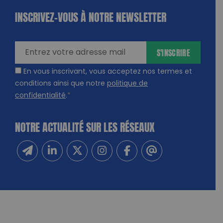
INSCRIVEZ-VOUS À NOTRE NEWSLETTER
dique
amps
ires
S'INSCRIRE
En vous inscrivant, vous acceptez nos termes et
conditions ainsi que notre
politique de
confidentialité
.
*
NOTRE ACTUALITÉ SUR LES RÉSEAUX
Inscrivez-vous à notre newsletter
Suivez-nous sur Linkedin
Suivez-nous sur Twitter
Suivez-nous sur Instagram
Suivez-nous sur Facebook
Contactez-nous