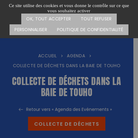
Passer
CARTE DES ACTIONS
FAIRE UN DON
Ce site utilise des cookies et vous donne le contrôle sur ce que
au
vous souhaitez activer
Menu
contenu
OK, TOUT ACCEPTER
TOUT REFUSER
PERSONNALISER
POLITIQUE DE CONFIDENTIALITÉ
ACCUEIL
AGENDA
>
>
COLLECTE DE DÉCHETS DANS LA BAIE DE TOUHO
COLLECTE DE DÉCHETS DANS LA
BAIE DE TOUHO
Retour vers « Agenda des Evénements »
COLLECTE DE DÉCHETS