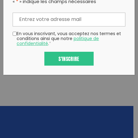
«
*
» indique les champs nécessaires
Twitter
un ami
Copy to clipboard
En vous inscrivant, vous acceptez nos termes et
conditions ainsi que notre
politique de
confidentialité
.
*
S'INSCRIRE