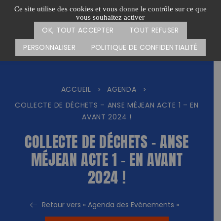
Passer
CARTE DES ACTIONS
FAIRE UN DON
Ce site utilise des cookies et vous donne le contrôle sur ce que
au
vous souhaitez activer
Menu
contenu
OK, TOUT ACCEPTER
TOUT REFUSER
PERSONNALISER
POLITIQUE DE CONFIDENTIALITÉ
ACCUEIL
AGENDA
>
>
COLLECTE DE DÉCHETS – ANSE MÉJEAN ACTE 1 – EN
AVANT 2024 !
COLLECTE DE DÉCHETS – ANSE
MÉJEAN ACTE 1 – EN AVANT
2024 !
Retour vers « Agenda des Evénements »