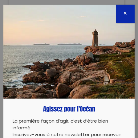
Suite à nos actions en 2023 qui nous a permis de
réaliser 35 ramassages et de retirer plus de 12 tonnes
de déchets de la nature, nous réattaquons 2024,
avec de nouvelles dates programmées dont la
2ème de l’année à l’Anse Méjean. Nous vous invitons
à vous joindre à nous pour agir tous ensemble afin
de ramasser, trier et revaloriser un maximum de ces
déchets sauvages ramenés par la mer sur la plage
de l’Anse Méjean, de l’Anse du Fer à cheval et autour
de la chapelle de Notre Dame de Cap Falcon. Nous
étions 80 participants en 2023, serons nous aussi
voire plus nombreux ?
Acte 1 : Samedi 17 février
Agissez pour l'Océan
Acte 2 : Samedi 18 mai
Acte : Dimanche 1er décembre
La première façon d’agir, c’est d’être bien
informé.
Inscrivez-vous à notre newsletter pour recevoir