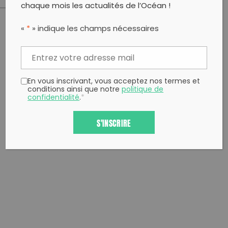
chaque mois les actualités de l’Océan !
«
*
» indique les champs nécessaires
PARTAGER CET ARTICLE:
Partager sur Facebook
Partager sur
Envoyer à
Twitter
un ami
Copy to clipboard
En vous inscrivant, vous acceptez nos termes et
conditions ainsi que notre
politique de
confidentialité
.
*
S'INSCRIRE