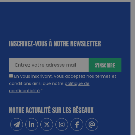
INSCRIVEZ-VOUS À NOTRE NEWSLETTER
dique
amps
ires
S'INSCRIRE
En vous inscrivant, vous acceptez nos termes et
conditions ainsi que notre
politique de
confidentialité
.
*
NOTRE ACTUALITÉ SUR LES RÉSEAUX
Inscrivez-vous à notre newsletter
Suivez-nous sur Linkedin
Suivez-nous sur Twitter
Suivez-nous sur Instagram
Suivez-nous sur Facebook
Contactez-nous