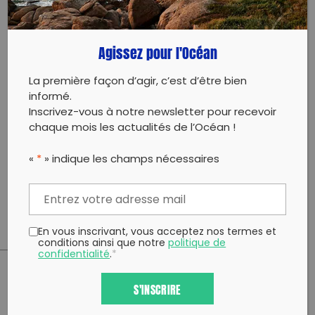
Évènement proposé par :
MALINE (Mouvement d’Actions pour le
Agissez pour l'Océan
Littoral, la Nature et l’Environnement)
La première façon d’agir, c’est d’être bien
informé.
Inscrivez-vous à notre newsletter pour recevoir
chaque mois les actualités de l’Océan !
Cette quatrième action bénévole de collecte de
déchets sur les plages de La Tremblade change de
«
*
» indique les champs nécessaires
lieu ; la plage de l’Embellie remplacera celle du Vieux
Phare dont l’accès est difficile compte tenu de
l’érosion dunaire.
En vous inscrivant, vous acceptez nos termes et
conditions ainsi que notre
politique de
confidentialité
.
*
PARTAGER CET ARTICLE:
S'INSCRIRE
Partager sur Facebook
Partager sur
Envoyer à