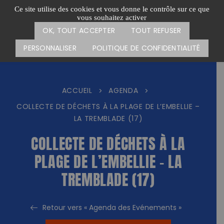
Passer
CARTE DES ACTIONS
FAIRE UN DON
Ce site utilise des cookies et vous donne le contrôle sur ce que
au
vous souhaitez activer
Menu
contenu
OK, TOUT ACCEPTER
TOUT REFUSER
PERSONNALISER
POLITIQUE DE CONFIDENTIALITÉ
ACCUEIL
AGENDA
>
>
COLLECTE DE DÉCHETS À LA PLAGE DE L’EMBELLIE –
LA TREMBLADE (17)
COLLECTE DE DÉCHETS À LA
PLAGE DE L’EMBELLIE – LA
TREMBLADE (17)
Retour vers « Agenda des Evénements »