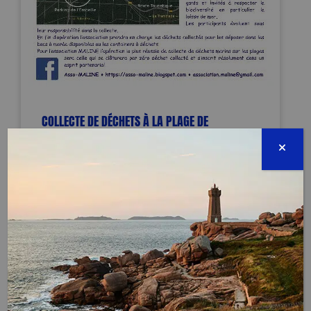
COLLECTE DE DÉCHETS À LA PLAGE DE
L’EMBELLIE – LA TREMBLADE (17)
TERMINÉE
Route départementale 25 - parking
de l'Embellie La Tremblade
17390 La Tremblade
19 octobre 2024 - 14:30 à 16:30
association.maline@gmail.com
0745081561