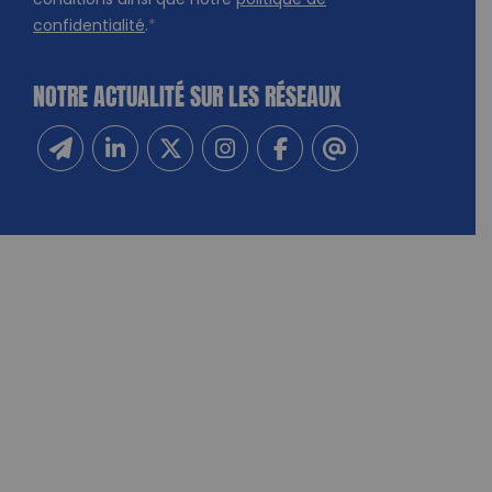
conditions ainsi que notre
politique de
confidentialité
.
*
NOTRE ACTUALITÉ SUR LES RÉSEAUX
Inscrivez-vous à notre newsletter
Suivez-nous sur Linkedin
Suivez-nous sur Twitter
Suivez-nous sur Instagram
Suivez-nous sur Facebook
Contactez-nous