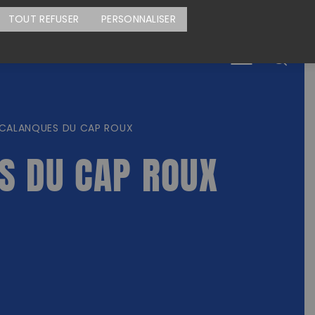
CARTE DES ACTIONS
FAIRE UN DON
TOUT REFUSER
PERSONNALISER
Menu
CALANQUES DU CAP ROUX
S DU CAP ROUX