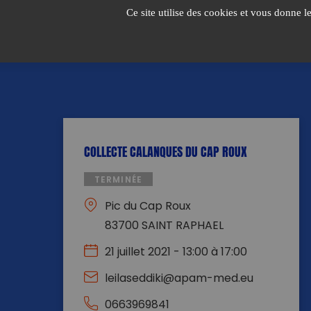
Passer
Ce site utilise des cookies et vous donne l
au
contenu
COLLECTE CALANQUES DU CAP ROUX
TERMINÉE
Pic du Cap Roux
83700 SAINT RAPHAEL
21 juillet 2021 - 13:00 à 17:00
leilaseddiki@apam-med.eu
0663969841