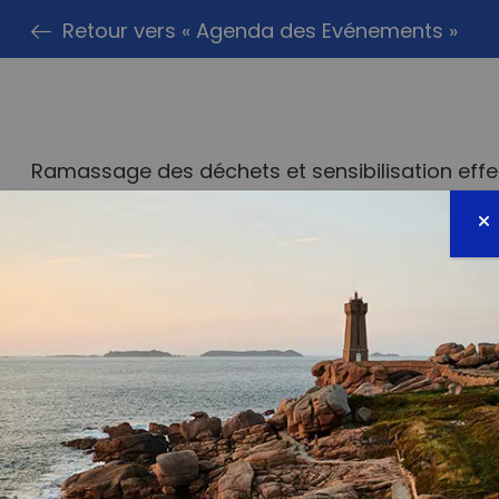
Retour vers « Agenda des Evénements »
Ramassage des déchets et sensibilisation eff
Roux : Calanque Villa Dani, Calanque de Maubo
Maupas
PARTAG