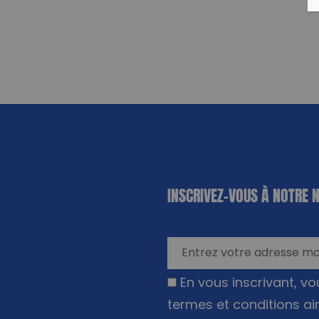
«
*
» indique
INSCRIVEZ-VOUS À NOTRE 
les champs
nécessaires
En vous inscrivant, v
termes et conditions ai