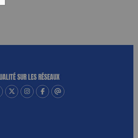
UALITÉ SUR LES RÉSEAUX
-vous à notre newsletter
vez-nous sur Linkedin
Suivez-nous sur Twitter
Suivez-nous sur Instagram
Suivez-nous sur Facebook
Contactez-nous