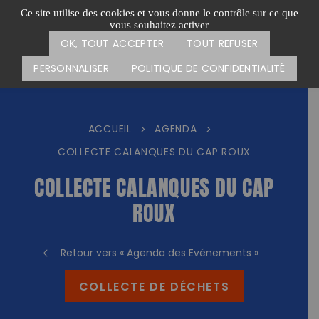
Passer
CARTE DES ACTIONS
FAIRE UN DON
Ce site utilise des cookies et vous donne le contrôle sur ce que
au
vous souhaitez activer
Menu
contenu
OK, TOUT ACCEPTER
TOUT REFUSER
PERSONNALISER
POLITIQUE DE CONFIDENTIALITÉ
ACCUEIL
AGENDA
>
>
COLLECTE CALANQUES DU CAP ROUX
COLLECTE CALANQUES DU CAP
ROUX
Retour vers « Agenda des Evénements »
COLLECTE DE DÉCHETS