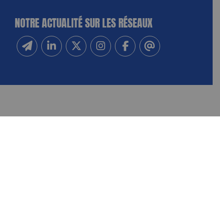
NOTRE ACTUALITÉ SUR LES RÉSEAUX
Inscrivez-vous à notre newsletter
Suivez-nous sur Linkedin
Suivez-nous sur Twitter
Suivez-nous sur Instagram
Suivez-nous sur Facebook
Contactez-nous
NOUS CONTACTER
FAIRE UN DON