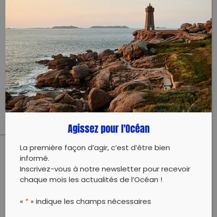
0607790187
Évènement proposé par :
SOS laisse de mer
Groupe de 45 participants
Agissez pour l'Océan
La première façon d’agir, c’est d’être bien
informé.
PARTAGER CET ARTICLE:
Inscrivez-vous à notre newsletter pour recevoir
Partager sur Facebook
Partager sur
Envoyer à
chaque mois les actualités de l’Océan !
Twitter
un ami
Copy to clipboard
«
*
» indique les champs nécessaires