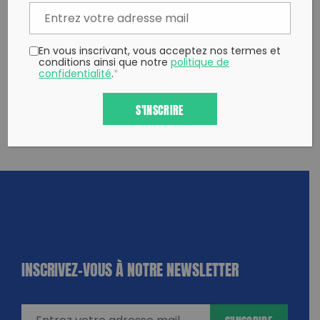
En vous inscrivant, vous acceptez nos termes et
conditions ainsi que notre
politique de
confidentialité
.
*
S'INSCRIRE
INSCRIVEZ-VOUS À NOTRE NEWSLETTER
dique
amps
ires