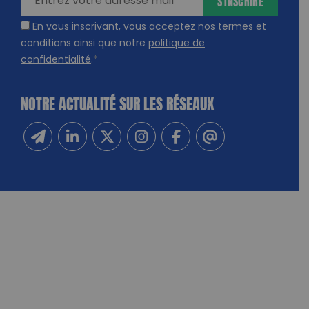
S'INSCRIRE
En vous inscrivant, vous acceptez nos termes et
conditions ainsi que notre
politique de
confidentialité
.
*
NOTRE ACTUALITÉ SUR LES RÉSEAUX
Inscrivez-vous à notre newsletter
Suivez-nous sur Linkedin
Suivez-nous sur Twitter
Suivez-nous sur Instagram
Suivez-nous sur Facebook
Contactez-nous