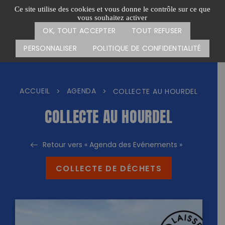
Passer
CARTE DES ACTIONS
FAIRE UN DON
Ce site utilise des cookies et vous donne le contrôle sur ce que
au
vous souhaitez activer
Menu
contenu
OK, TOUT ACCEPTER
TOUT REFUSER
PERSONNALISER
POLITIQUE DE CONFIDENTIALITÉ
ACCUEIL
AGENDA
>
>
COLLECTE AU HOURDEL
COLLECTE AU HOURDEL
Retour vers « Agenda des Evénements »
COLLECTE DE DÉCHETS