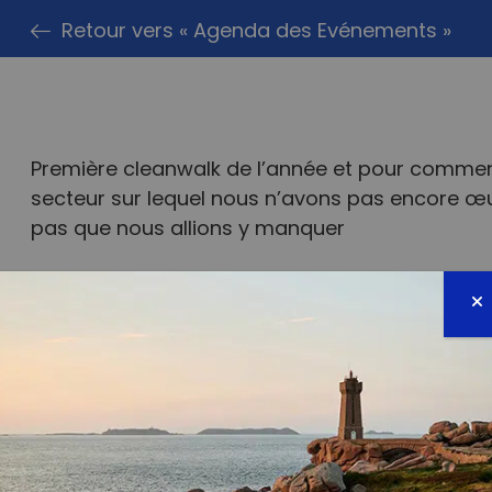
Retour vers « Agenda des Evénements »
Première cleanwalk de l’année et pour commen
secteur sur lequel nous n’avons pas encore œ
pas que nous allions y manquer
Rendez-vous donc à 14h00 devant le restaurant 
Comme à notre habitude : aucun matériel néce
chaussure et ton plus beau sourire suffiront). S
équiper, nous en fourniront également quelque
En espérant voir ton doux (et emmitouflé) visag