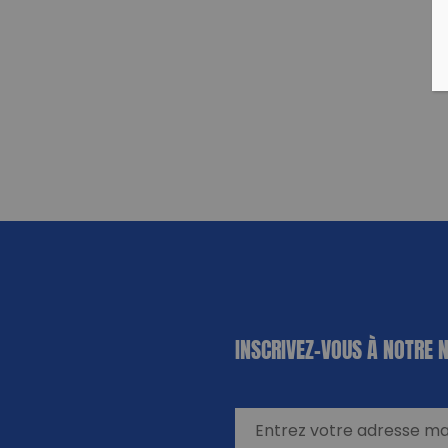
«
*
» indique
INSCRIVEZ-VOUS À NOTRE 
les champs
nécessaires