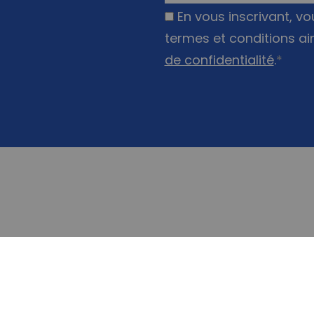
En vous inscrivant, v
termes et conditions ai
de confidentialité
.
*