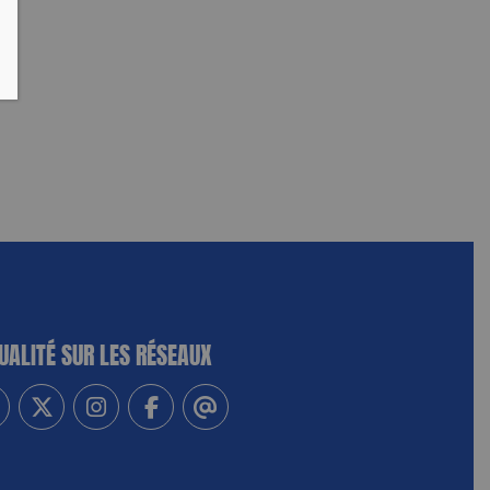
UALITÉ SUR LES RÉSEAUX
-vous à notre newsletter
vez-nous sur Linkedin
Suivez-nous sur Twitter
Suivez-nous sur Instagram
Suivez-nous sur Facebook
Contactez-nous