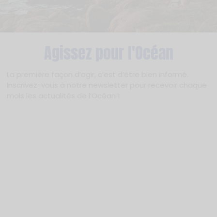
Agissez pour l'Océan
La première façon d’agir, c’est d’être bien informé.
Inscrivez-vous à notre newsletter pour recevoir chaque
mois les actualités de l’Océan !
«
*
» indique les champs nécessaires
En vous inscrivant, vous acceptez nos termes et
conditions ainsi que notre
politique de confidentialité
.
*
S'INSCRIRE