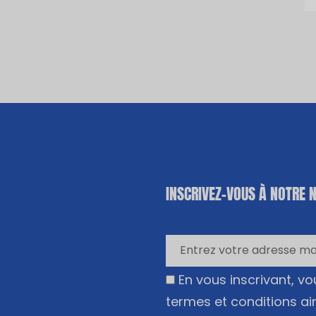
«
*
» indique
INSCRIVEZ-VOUS À NOTRE 
les champs
nécessaires
En vous inscrivant, v
termes et conditions ai