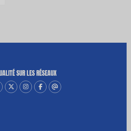
UALITÉ SUR LES RÉSEAUX
-vous à notre newsletter
vez-nous sur Linkedin
Suivez-nous sur Twitter
Suivez-nous sur Instagram
Suivez-nous sur Facebook
Contactez-nous