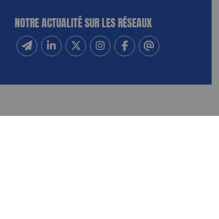
NOTRE ACTUALITÉ SUR LES RÉSEAUX
Inscrivez-vous à notre newsletter
Suivez-nous sur Linkedin
Suivez-nous sur Twitter
Suivez-nous sur Instagram
Suivez-nous sur Facebook
Contactez-nous
NOUS CONTACTER
FAIRE UN DON