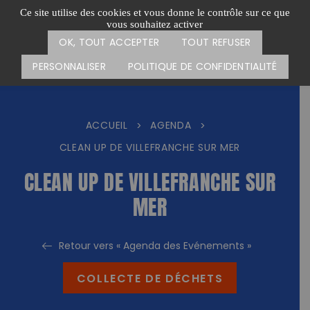
Passer
CARTE DES ACTIONS
FAIRE UN DON
Ce site utilise des cookies et vous donne le contrôle sur ce que
au
vous souhaitez activer
Menu
contenu
OK, TOUT ACCEPTER
TOUT REFUSER
PERSONNALISER
POLITIQUE DE CONFIDENTIALITÉ
ACCUEIL
AGENDA
>
>
CLEAN UP DE VILLEFRANCHE SUR MER
CLEAN UP DE VILLEFRANCHE SUR
MER
Retour vers « Agenda des Evénements »
COLLECTE DE DÉCHETS