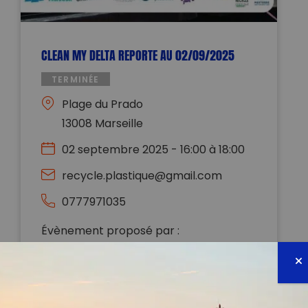
CLEAN MY DELTA REPORTE AU 02/09/2025
TERMINÉE
Plage du Prado
13008 Marseille
02 septembre 2025 - 16:00 à 18:00
recycle.plastique@gmail.com
0777971035
Évènement proposé par :
Recycle Plastique