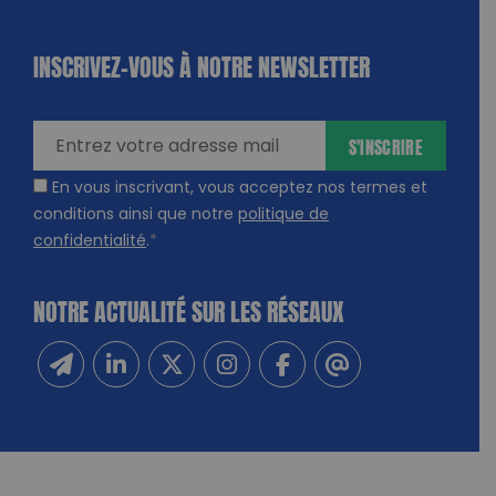
INSCRIVEZ-VOUS À NOTRE NEWSLETTER
dique
amps
ires
S'INSCRIRE
En vous inscrivant, vous acceptez nos termes et
conditions ainsi que notre
politique de
confidentialité
.
*
NOTRE ACTUALITÉ SUR LES RÉSEAUX
Inscrivez-vous à notre newsletter
Suivez-nous sur Linkedin
Suivez-nous sur Twitter
Suivez-nous sur Instagram
Suivez-nous sur Facebook
Contactez-nous