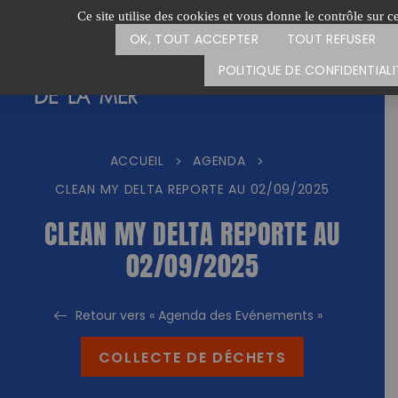
Passer
CARTE DES ACTIONS
FAIRE UN
Ce site utilise des cookies et vous donne le contrôle sur 
au
OK, TOUT ACCEPTER
TOUT REFUSER
contenu
POLITIQUE DE CONFIDENTIALI
ACCUEIL
AGENDA
>
>
CLEAN MY DELTA REPORTE AU 02/09/2025
CLEAN MY DELTA REPORTE AU
02/09/2025
Retour vers « Agenda des Evénements »
COLLECTE DE DÉCHETS