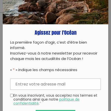
PARTAGER CET ARTICLE:
Agissez pour l'Océan
Partager sur Facebook
Partager sur
Envoyer à
Twitter
un ami
La première façon d’agir, c’est d’être bien
Copy to clipboard
informé.
Inscrivez-vous à notre newsletter pour recevoir
chaque mois les actualités de l’Océan !
«
*
» indique les champs nécessaires
En vous inscrivant, vous acceptez nos termes et
conditions ainsi que notre
politique de
confidentialité
.
*