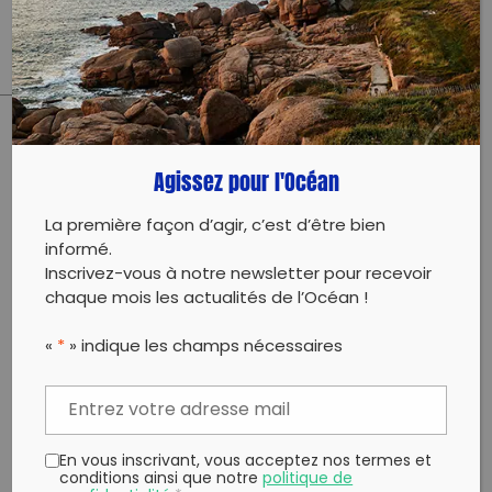
Clean Forest à partir de Wake up
PARTAGER CET ARTICLE:
Agissez pour l'Océan
Partager sur Facebook
Partager sur
Envoyer à
Twitter
un ami
La première façon d’agir, c’est d’être bien
Copy to clipboard
informé.
Inscrivez-vous à notre newsletter pour recevoir
chaque mois les actualités de l’Océan !
«
*
» indique les champs nécessaires
En vous inscrivant, vous acceptez nos termes et
conditions ainsi que notre
politique de