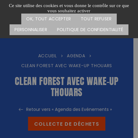
Passer
CARTE DES ACTIONS
FAIRE UN DON
Ce site utilise des cookies et vous donne le contrôle sur ce que
au
vous souhaitez activer
Menu
contenu
OK, TOUT ACCEPTER
TOUT REFUSER
PERSONNALISER
POLITIQUE DE CONFIDENTIALITÉ
ACCUEIL
AGENDA
>
>
CLEAN FOREST AVEC WAKE-UP THOUARS
CLEAN FOREST AVEC WAKE-UP
THOUARS
Retour vers « Agenda des Evénements »
COLLECTE DE DÉCHETS