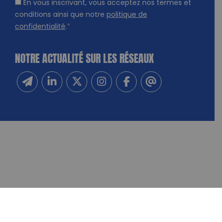
En vous inscrivant, vous acceptez nos termes et
conditions ainsi que notre
politique de
confidentialité
.
*
NOTRE ACTUALITÉ SUR LES RÉSEAUX
Inscrivez-vous à notre newsletter
Suivez-nous sur Linkedin
Suivez-nous sur Twitter
Suivez-nous sur Instagram
Suivez-nous sur Facebook
Contactez-nous