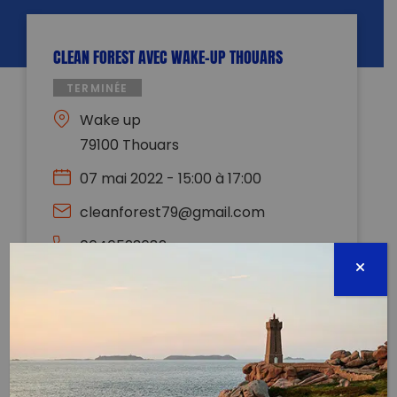
CLEAN FOREST AVEC WAKE-UP THOUARS
TERMINÉE
Wake up
79100 Thouars
07 mai 2022 - 15:00 à 17:00
cleanforest79@gmail.com
0646523682
Évènement proposé par :
Clean Forest