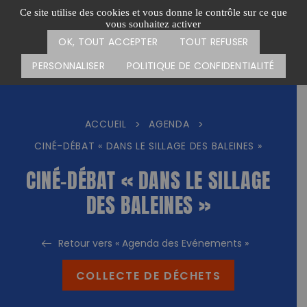
Passer
CARTE DES ACTIONS
FAIRE UN DON
Ce site utilise des cookies et vous donne le contrôle sur ce que
au
vous souhaitez activer
Menu
contenu
OK, TOUT ACCEPTER
TOUT REFUSER
PERSONNALISER
POLITIQUE DE CONFIDENTIALITÉ
ACCUEIL
AGENDA
>
>
CINÉ-DÉBAT « DANS LE SILLAGE DES BALEINES »
CINÉ-DÉBAT « DANS LE SILLAGE
DES BALEINES »
Retour vers « Agenda des Evénements »
COLLECTE DE DÉCHETS