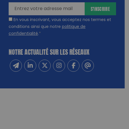
S'INSCRIRE
En vous inscrivant, vous acceptez nos termes et
conditions ainsi que notre
politique de
confidentialité
.
*
NOTRE ACTUALITÉ SUR LES RÉSEAUX
Inscrivez-vous à notre newsletter
Suivez-nous sur Linkedin
Suivez-nous sur Twitter
Suivez-nous sur Instagram
Suivez-nous sur Facebook
Contactez-nous