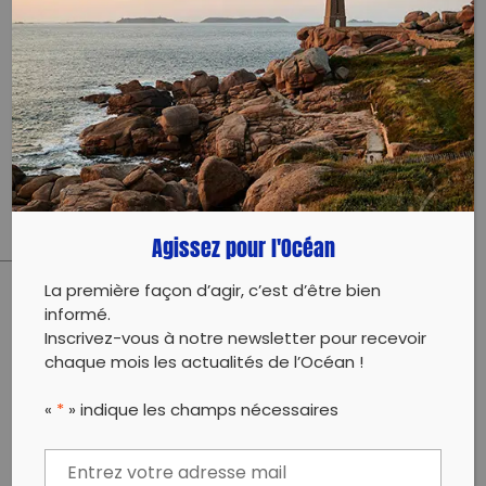
Ciné- débat présenté par Guénola Violeau, autour
du documentaire « Dans le sillage des baleines ».
Une aventure à la voile, sur la route de migration des
baleines à bosse pour sensibiliser à la pollution
plastique.
Durée environ 2h.
Agissez pour l'Océan
La première façon d’agir, c’est d’être bien
informé.
PARTAGER CET ARTICLE:
Inscrivez-vous à notre newsletter pour recevoir
Partager sur Facebook
Partager sur
Envoyer à
chaque mois les actualités de l’Océan !
Twitter
un ami
Copy to clipboard
«
*
» indique les champs nécessaires