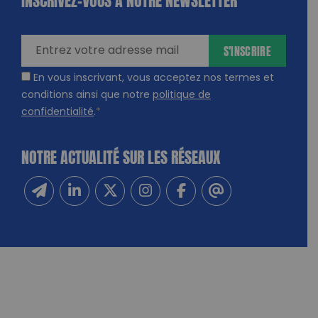
amps
ires
S'INSCRIRE
En vous inscrivant, vous acceptez nos termes et
conditions ainsi que notre
politique de
confidentialité
.
*
NOTRE ACTUALITÉ SUR LES RÉSEAUX
Inscrivez-vous à notre newsletter
Suivez-nous sur Linkedin
Suivez-nous sur Twitter
Suivez-nous sur Instagram
Suivez-nous sur Facebook
Contactez-nous