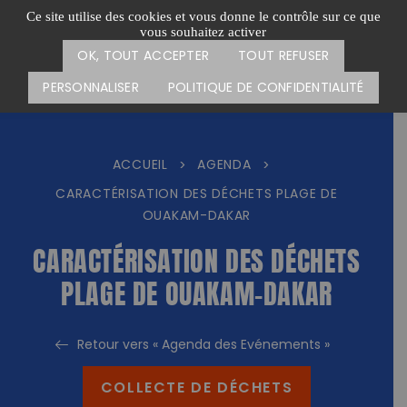
Passer
CARTE DES ACTIONS
FAIRE UN DON
Ce site utilise des cookies et vous donne le contrôle sur ce que
au
vous souhaitez activer
Menu
contenu
OK, TOUT ACCEPTER
TOUT REFUSER
PERSONNALISER
POLITIQUE DE CONFIDENTIALITÉ
ACCUEIL
AGENDA
>
>
CARACTÉRISATION DES DÉCHETS PLAGE DE
OUAKAM-DAKAR
CARACTÉRISATION DES DÉCHETS
PLAGE DE OUAKAM-DAKAR
Retour vers « Agenda des Evénements »
COLLECTE DE DÉCHETS