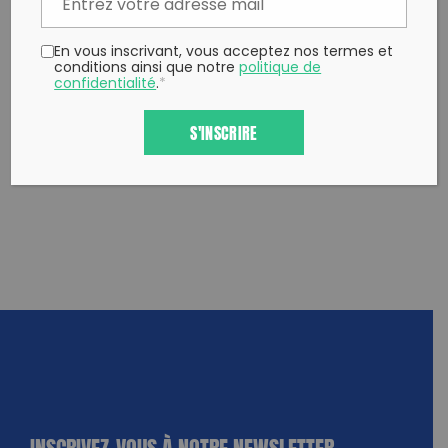
En vous inscrivant, vous acceptez nos termes et
conditions ainsi que notre
politique de
confidentialité
.
*
S'INSCRIRE
INSCRIVEZ-VOUS À NOTRE NEWSLETTER
dique