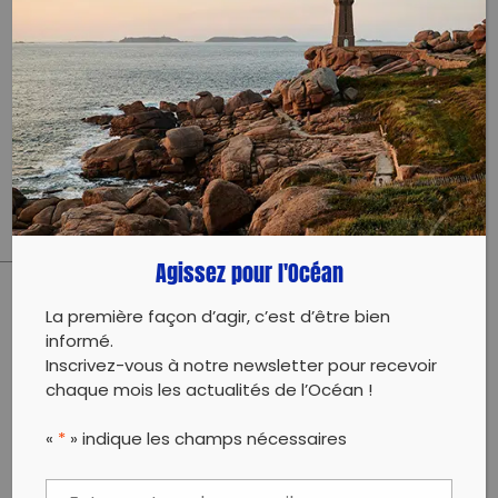
12500 Dakar
26 février 2022 - 09:00 à 14:00
alice.grimaldi@oceanium.sn
00221784732034
Évènement proposé par :
OCEANIUM
Agissez pour l'Océan
La première façon d’agir, c’est d’être bien
PARTAGER CET ARTICLE:
informé.
Partager sur Facebook
Partager sur
Envoyer à
Inscrivez-vous à notre newsletter pour recevoir
Twitter
un ami
chaque mois les actualités de l’Océan !
Copy to clipboard
«
*
» indique les champs nécessaires