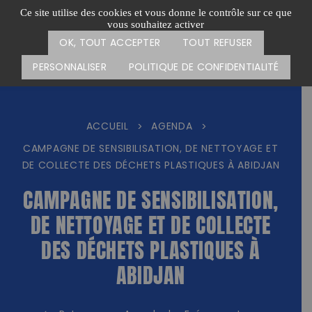
Passer
CARTE DES ACTIONS
FAIRE UN DON
Ce site utilise des cookies et vous donne le contrôle sur ce que
au
vous souhaitez activer
Menu
contenu
OK, TOUT ACCEPTER
TOUT REFUSER
PERSONNALISER
POLITIQUE DE CONFIDENTIALITÉ
ACCUEIL
AGENDA
>
>
CAMPAGNE DE SENSIBILISATION, DE NETTOYAGE ET
DE COLLECTE DES DÉCHETS PLASTIQUES À ABIDJAN
CAMPAGNE DE SENSIBILISATION,
DE NETTOYAGE ET DE COLLECTE
DES DÉCHETS PLASTIQUES À
ABIDJAN