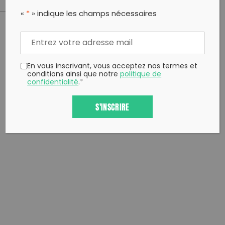
«
*
» indique les champs nécessaires
PARTAGER CET ARTICLE:
Partager sur Facebook
Partager sur
Envoyer à
Twitter
un ami
En vous inscrivant, vous acceptez nos termes et
conditions ainsi que notre
politique de
Copy to clipboard
confidentialité
.
*
S'INSCRIRE