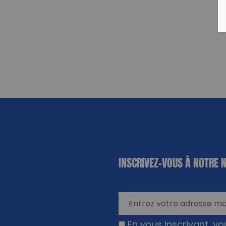
«
*
» indique
INSCRIVEZ-VOUS À NOTRE 
les champs
nécessaires
En vous inscrivant, v