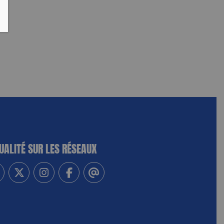
UALITÉ SUR LES RÉSEAUX
-vous à notre newsletter
vez-nous sur Linkedin
Suivez-nous sur Twitter
Suivez-nous sur Instagram
Suivez-nous sur Facebook
Contactez-nous