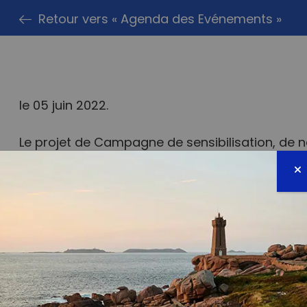
Retour vers « Agenda des Evénements »
le 05 juin 2022.
Le projet de Campagne de sensibilisation, de 
plastiques en prolifération dans la ville d’Abid
routières et lagunaires de la SOTRA, a pour bu
dans lesdites gares et leurs alentours et de sen
(personnels, usagers et commerçants) présents
protection de l’environnement. Il s’agit pour nou
pollution plastique et ses effets néfastes sur l
faune, ainsi que sur le climat. En outre, ce pro
prise de conscience sur réchauffement climatiqu