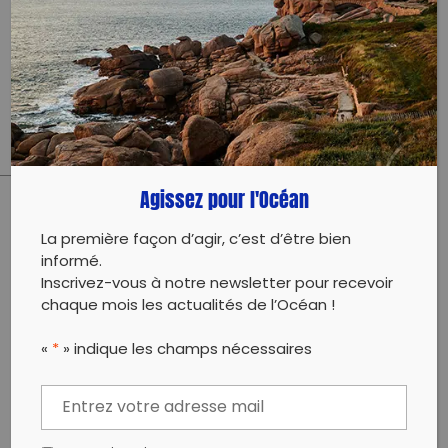
Pour la première fois, la team Green Sailing
Generation participe à l’opération Calanques Propres
Edition 2021 !
Agissez pour l'Océan
PARTAGER CET ARTICLE:
La première façon d’agir, c’est d’être bien
Partager sur Facebook
Partager sur
Envoyer à
informé.
Twitter
un ami
Inscrivez-vous à notre newsletter pour recevoir
Copy to clipboard
chaque mois les actualités de l’Océan !
«
*
» indique les champs nécessaires