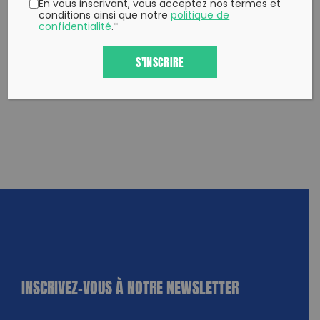
En vous inscrivant, vous acceptez nos termes et
conditions ainsi que notre
politique de
confidentialité
.
*
S'INSCRIRE
INSCRIVEZ-VOUS À NOTRE NEWSLETTER
dique
amps
ires