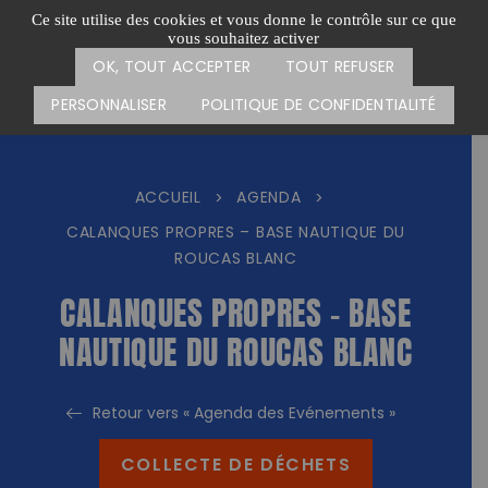
Passer
CARTE DES ACTIONS
FAIRE UN DON
Ce site utilise des cookies et vous donne le contrôle sur ce que
au
vous souhaitez activer
Menu
contenu
OK, TOUT ACCEPTER
TOUT REFUSER
PERSONNALISER
POLITIQUE DE CONFIDENTIALITÉ
ACCUEIL
AGENDA
>
>
CALANQUES PROPRES – BASE NAUTIQUE DU
ROUCAS BLANC
CALANQUES PROPRES – BASE
NAUTIQUE DU ROUCAS BLANC
Retour vers « Agenda des Evénements »
COLLECTE DE DÉCHETS