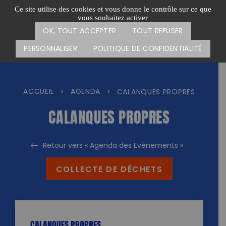
Passer
CARTE DES ACTIONS
FAIRE UN DON
Ce site utilise des cookies et vous donne le contrôle sur ce que
au
vous souhaitez activer
Menu
contenu
OK, TOUT ACCEPTER
TOUT REFUSER
PERSONNALISER
POLITIQUE DE CONFIDENTIALITÉ
ACCUEIL
AGENDA
>
>
CALANQUES PROPRES
CALANQUES PROPRES
Retour vers « Agenda des Evénements »
COLLECTE DE DÉCHETS
CALANQUES PROPRES