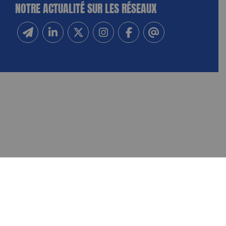
NOTRE ACTUALITÉ SUR LES RÉSEAUX
Inscrivez-vous à notre newsletter
Suivez-nous sur Linkedin
Suivez-nous sur Twitter
Suivez-nous sur Instagram
Suivez-nous sur Facebook
Contactez-nous