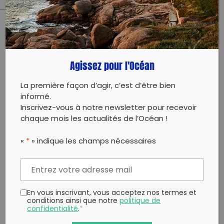
PARTAGER CET ARTICLE:
Partager sur Facebook
Partager sur
Envoyer à
Agissez pour l'Océan
Twitter
un ami
Copy to clipboard
La première façon d’agir, c’est d’être bien
informé.
Inscrivez-vous à notre newsletter pour recevoir
chaque mois les actualités de l’Océan !
«
*
» indique les champs nécessaires
En vous inscrivant, vous acceptez nos termes et
conditions ainsi que notre
politique de
confidentialité
.
*