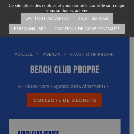
Passer
CARTE DES ACTIONS
FAIRE UN DON
Ce site utilise des cookies et vous donne le contrôle sur ce que
au
vous souhaitez activer
Menu
contenu
OK, TOUT ACCEPTER
TOUT REFUSER
PERSONNALISER
POLITIQUE DE CONFIDENTIALITÉ
ACCUEIL
AGENDA
>
>
BEACH CLUB PROPRE
BEACH CLUB PROPRE
Retour vers « Agenda des Evénements »
COLLECTE DE DÉCHETS
BEACH CLUB PROPRE