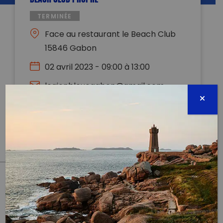
TERMINÉE
Face au restaurant le Beach Club
15846 Gabon
02 avril 2023 - 09:00 à 13:00
legionbleuegabon@gmail.com
0024174360043
Évènement proposé par :
La LEGION BLEUE
PARTAGER CET ARTICLE:
Partager sur Facebook
Partager sur
Envoyer à
Twitter
un ami