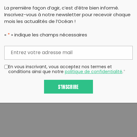
Plus d’informations
La première façon d’agir, c’est d’être bien informé.
Inscrivez-vous à notre newsletter pour recevoir chaque
Inscription ici
mois les actualités de l’Océan !
«
*
» indique les champs nécessaires
En vous inscrivant, vous acceptez nos termes et
conditions ainsi que notre
politique de confidentialité
.
*
PARTAG
S'INSCRIRE