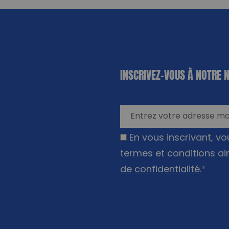
«
*
» indique
INSCRIVEZ-VOUS À NOTRE 
les champs
nécessaires
En vous inscrivant, v
termes et conditions ai
de confidentialité
.
*