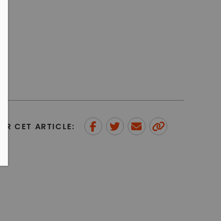
ER CET ARTICLE:
Partager sur Facebook
Partager sur Twitter
Envoyer à un ami
Copy to
clipboard