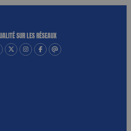
UALITÉ SUR LES RÉSEAUX
-vous à notre newsletter
vez-nous sur Linkedin
Suivez-nous sur Twitter
Suivez-nous sur Instagram
Suivez-nous sur Facebook
Contactez-nous