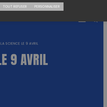
CARTE DES ACTIONS
FAIRE UN DON
TOUT REFUSER
PERSONNALISER
Menu
 LA SCIENCE LE 9 AVRIL
LE 9 AVRIL