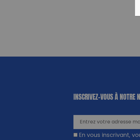
«
*
» indique
INSCRIVEZ-VOUS À NOTRE 
les champs
nécessaires
En vous inscrivant, v