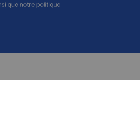
nsi que notre
politique
NOUS CONTACTER
FAIRE UN DON