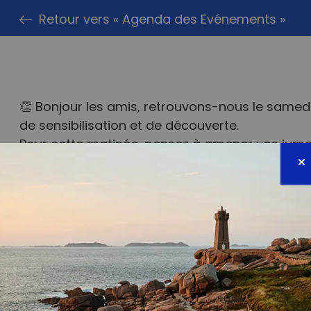
Retour vers « Agenda des Evénements »
👏 Bonjour les amis, retrouvons-nous le samedi 
de sensibilisation et de découverte.
Pour cette matinée, pensez à amener vos jumell
d’un goûter au format auberge espagnole
https://www.helloasso.com/associations/pic
ramassage-du-18-avril-2026