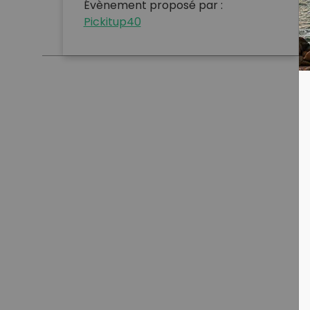
Évènement proposé par :
Pickitup40