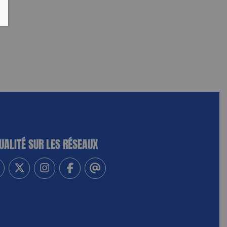
UALITÉ SUR LES RÉSEAUX
-vous à notre newsletter
vez-nous sur Linkedin
Suivez-nous sur Twitter
Suivez-nous sur Instagram
Suivez-nous sur Facebook
Contactez-nous