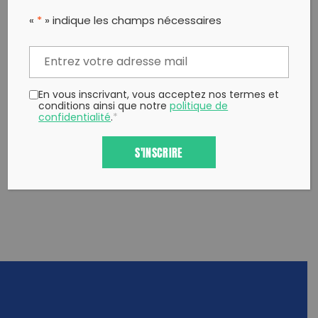
PARTAGER CET ARTICLE:
«
*
» indique les champs nécessaires
Partager sur Facebook
Partager sur
Envoyer à
Twitter
un ami
Copy to clipboard
En vous inscrivant, vous acceptez nos termes et
conditions ainsi que notre
politique de
confidentialité
.
*
S'INSCRIRE