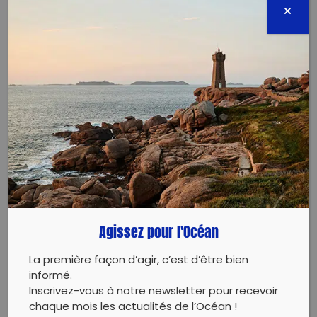
secretariat.mooreabiodiversite@gmail.com
68987280596
Évènement proposé par :
Moorea Biodiversité
rendez vous devant la caserne des sapeurs
pompiers. Nous serons à l’affût de ce qui ne
fonctionne pas à Paopao autour de nos écoles… trop
de déchets qui traînent… Nous verrons si nos
Agissez pour l'Océan
affiches ont été de quelques utilités . A bientôt
La première façon d’agir, c’est d’être bien
informé.
Inscrivez-vous à notre newsletter pour recevoir
chaque mois les actualités de l’Océan !