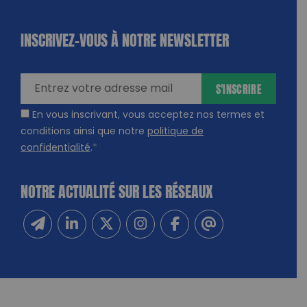
INSCRIVEZ-VOUS À NOTRE NEWSLETTER
dique
amps
ires
S'INSCRIRE
En vous inscrivant, vous acceptez nos termes et
conditions ainsi que notre
politique de
confidentialité
.
*
NOTRE ACTUALITÉ SUR LES RÉSEAUX
Inscrivez-vous à notre newsletter
Suivez-nous sur Linkedin
Suivez-nous sur Twitter
Suivez-nous sur Instagram
Suivez-nous sur Facebook
Contactez-nous