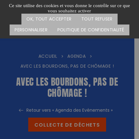
Passer
CARTE DES ACTIONS
FAIRE UN DON
Ce site utilise des cookies et vous donne le contrôle sur ce que
au
vous souhaitez activer
Menu
contenu
OK, TOUT ACCEPTER
TOUT REFUSER
PERSONNALISER
POLITIQUE DE CONFIDENTIALITÉ
ACCUEIL
AGENDA
>
>
AVEC LES BOURDONS, PAS DE CHÔMAGE !
AVEC LES BOURDONS, PAS DE
CHÔMAGE !
Retour vers « Agenda des Evénements »
COLLECTE DE DÉCHETS