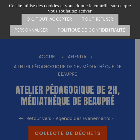
Passer
CARTE DES ACTIONS
FAIRE UN DON
Ce site utilise des cookies et vous donne le contrôle sur ce que
au
vous souhaitez activer
Menu
contenu
OK, TOUT ACCEPTER
TOUT REFUSER
PERSONNALISER
POLITIQUE DE CONFIDENTIALITÉ
ACCUEIL
AGENDA
>
>
ATELIER PÉDAGOGIQUE DE 2H, MÉDIATHÈQUE DE
BEAUPRÉ
ATELIER PÉDAGOGIQUE DE 2H,
MÉDIATHÈQUE DE BEAUPRÉ
Retour vers « Agenda des Evénements »
COLLECTE DE DÉCHETS