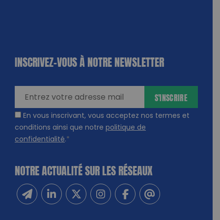
INSCRIVEZ-VOUS À NOTRE NEWSLETTER
dique
amps
ires
S'INSCRIRE
En vous inscrivant, vous acceptez nos termes et
conditions ainsi que notre
politique de
confidentialité
.
*
NOTRE ACTUALITÉ SUR LES RÉSEAUX
Inscrivez-vous à notre newsletter
Suivez-nous sur Linkedin
Suivez-nous sur Twitter
Suivez-nous sur Instagram
Suivez-nous sur Facebook
Contactez-nous