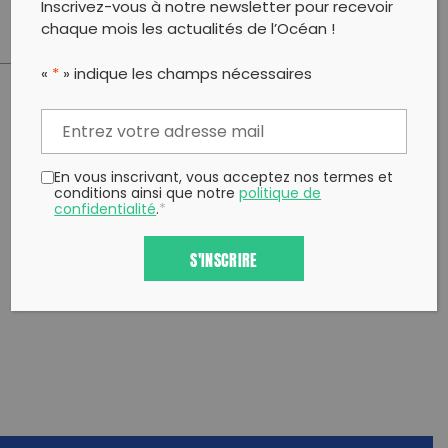
Inscrivez-vous à notre newsletter pour recevoir
chaque mois les actualités de l’Océan !
«
*
» indique les champs nécessaires
PARTAGER CET ARTICLE:
Partager sur Facebook
Partager sur
Envoyer à
Twitter
un ami
En vous inscrivant, vous acceptez nos termes et
Copy to clipboard
conditions ainsi que notre
politique de
confidentialité
.
*
S'INSCRIRE