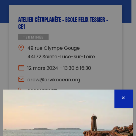
ATELIER CÉTAPLANÈTE – ECOLE FELIX TESSIER –
CE1
TERMINÉE
49 rue Olympe Gouge
44172 Sainte-Luce-sur-Loire
12 mars 2024 - 13:30 à 16:30
crew@arvikocean.org
0602355857
Évènement proposé par :
ARVIK Ocean