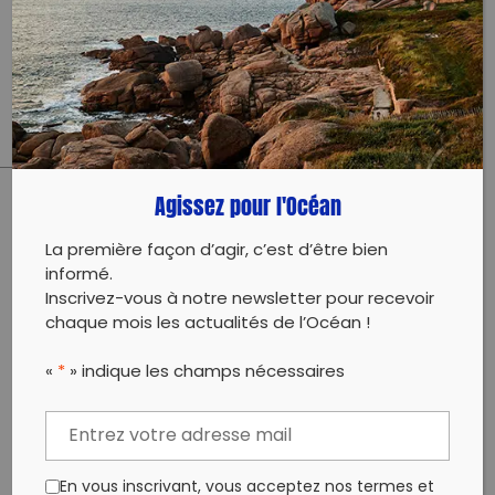
Intervention scolaire : atelier de 3h de découverte
des cétacés et de la baleine à bosse puis
sensibilisation à la pollution plastique.
Agissez pour l'Océan
PARTAGER CET ARTICLE:
La première façon d’agir, c’est d’être bien
Partager sur Facebook
Partager sur
Envoyer à
informé.
Twitter
un ami
Inscrivez-vous à notre newsletter pour recevoir
Copy to clipboard
chaque mois les actualités de l’Océan !
«
*
» indique les champs nécessaires
En vous inscrivant, vous acceptez nos termes et