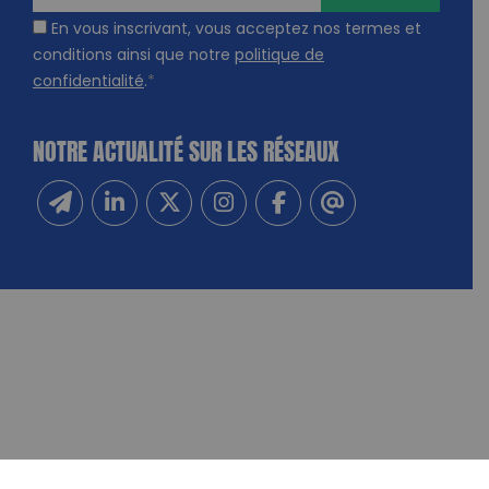
En vous inscrivant, vous acceptez nos termes et
conditions ainsi que notre
politique de
confidentialité
.
*
NOTRE ACTUALITÉ SUR LES RÉSEAUX
Inscrivez-vous à notre newsletter
Suivez-nous sur Linkedin
Suivez-nous sur Twitter
Suivez-nous sur Instagram
Suivez-nous sur Facebook
Contactez-nous