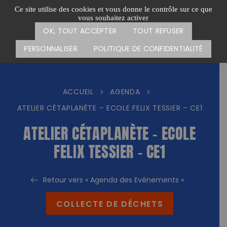
Passer
CARTE DES ACTIONS
FAIRE UN DON
Ce site utilise des cookies et vous donne le contrôle sur ce que
au
vous souhaitez activer
Menu
contenu
OK, TOUT ACCEPTER
TOUT REFUSER
PERSONNALISER
POLITIQUE DE CONFIDENTIALITÉ
ACCUEIL
AGENDA
>
>
ATELIER CÉTAPLANÈTE – ECOLE FELIX TESSIER – CE1
ATELIER CÉTAPLANÈTE – ECOLE
FELIX TESSIER – CE1
Retour vers « Agenda des Evénements »
COLLECTE DE DÉCHETS