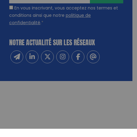
En vous inscrivant, vous acceptez nos termes et
conditions ainsi que notre
politique de
confidentialité
.
*
NOTRE ACTUALITÉ SUR LES RÉSEAUX
Inscrivez-vous à notre newsletter
Suivez-nous sur Linkedin
Suivez-nous sur Twitter
Suivez-nous sur Instagram
Suivez-nous sur Facebook
Contactez-nous