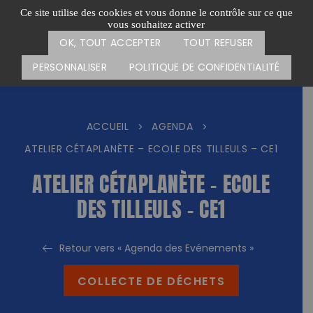
Passer
CARTE DES ACTIONS
FAIRE UN DON
Ce site utilise des cookies et vous donne le contrôle sur ce que
au
vous souhaitez activer
Menu
contenu
OK, TOUT ACCEPTER
TOUT REFUSER
PERSONNALISER
POLITIQUE DE CONFIDENTIALITÉ
ACCUEIL
AGENDA
>
>
ATELIER CÉTAPLANÈTE – ECOLE DES TILLEULS – CE1
ATELIER CÉTAPLANÈTE – ECOLE
DES TILLEULS – CE1
Retour vers « Agenda des Evénements »
COLLECTE DE DÉCHETS