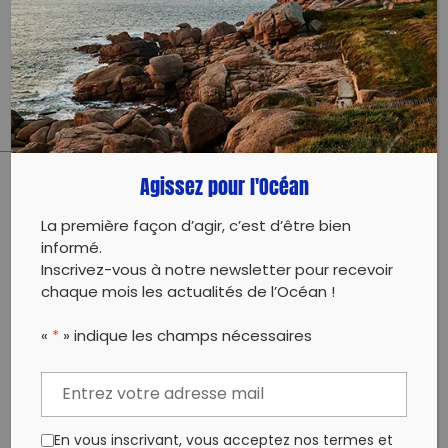
Intervention scolaire : atelier de 3h de découverte
des cétacés et de la baleine à bosse puis
sensibilisation à la pollution plastique.
Agissez pour l'Océan
PARTAGER CET ARTICLE:
La première façon d’agir, c’est d’être bien
Partager sur Facebook
Partager sur
Envoyer à
informé.
Twitter
un ami
Inscrivez-vous à notre newsletter pour recevoir
Copy to clipboard
chaque mois les actualités de l’Océan !
«
*
» indique les champs nécessaires
En vous inscrivant, vous acceptez nos termes et