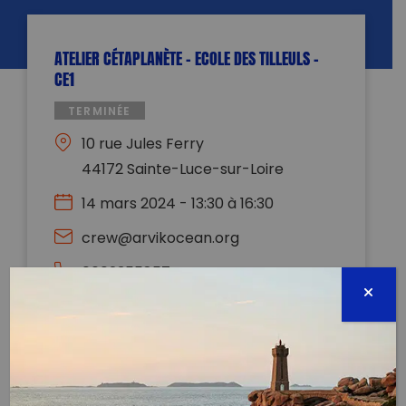
ATELIER CÉTAPLANÈTE – ECOLE DES TILLEULS –
CE1
TERMINÉE
10 rue Jules Ferry
44172 Sainte-Luce-sur-Loire
14 mars 2024 - 13:30 à 16:30
crew@arvikocean.org
0602355857
Évènement proposé par :
ARVIK Ocean