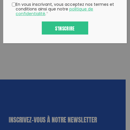
En vous inscrivant, vous acceptez nos termes et
conditions ainsi que notre
politique de
confidentialité
.
*
S'INSCRIRE
INSCRIVEZ-VOUS À NOTRE NEWSLETTER
dique
amps