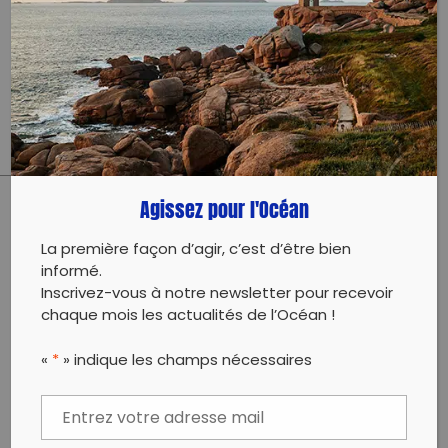
Intervention scolaire : atelier de 2h de découverte
d’une expédition à la voile, puis des cétacés et plus
particulièrement de la baleine à bosse.
Agissez pour l'Océan
PARTAGER CET ARTICLE:
La première façon d’agir, c’est d’être bien
Partager sur Facebook
Partager sur
Envoyer à
informé.
Twitter
un ami
Inscrivez-vous à notre newsletter pour recevoir
Copy to clipboard
chaque mois les actualités de l’Océan !
«
*
» indique les champs nécessaires