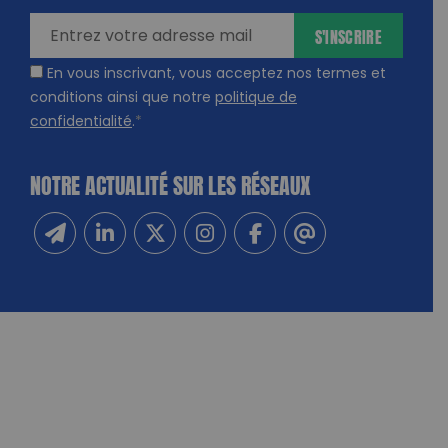
ires
S'INSCRIRE
En vous inscrivant, vous acceptez nos termes et
conditions ainsi que notre
politique de
confidentialité
.
*
NOTRE ACTUALITÉ SUR LES RÉSEAUX
Inscrivez-vous à notre newsletter
Suivez-nous sur Linkedin
Suivez-nous sur Twitter
Suivez-nous sur Instagram
Suivez-nous sur Facebook
Contactez-nous