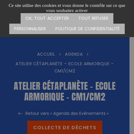
Passer
CARTE DES ACTIONS
FAIRE UN DON
Ce site utilise des cookies et vous donne le contrôle sur ce que
au
vous souhaitez activer
Menu
contenu
OK, TOUT ACCEPTER
TOUT REFUSER
PERSONNALISER
POLITIQUE DE CONFIDENTIALITÉ
ACCUEIL
AGENDA
>
>
ATELIER CÉTAPLANÈTE – ECOLE ARMORIQUE –
CM1/CM2
ATELIER CÉTAPLANÈTE – ECOLE
ARMORIQUE – CM1/CM2
Retour vers « Agenda des Evénements »
COLLECTE DE DÉCHETS