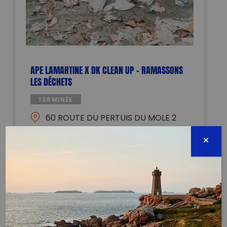
APE LAMARTINE X DK CLEAN UP – RAMASSONS
LES DÉCHETS
TERMINÉE
60 ROUTE DU PERTUIS DU MOLE 2
BATIMENT ECO SYSTEME D
59140 DUNKERQUE
08 juin 2025 - 09:30 à 12:00
DUNKERQUECLEANUP@GMAIL.COM
0635221223
Évènement proposé par :