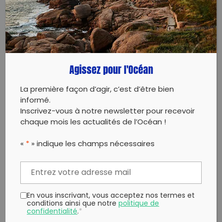
Dunkerque Clean Up
Dans le cadre du partenariat entre l'APE de l'école
Agissez pour l'Océan
Lamartine de Rosendael et l'association DK Clean Up,
nous organisons un ramassage de déchets le 8 juin
La première façon d’agir, c’est d’être bien
matin, sur les môles de Dunkerque !
informé.
Inscrivez-vous à notre newsletter pour recevoir
Rendez-vous à 9h30 devant le bâtiment
chaque mois les actualités de l’Océan !
EcoSystème D pour la distribution du matériel
Ensuite, départ en petits groupes sur les différents
«
*
» indique les champs nécessaires
moles pour ramasser les déchets (patinoire, halle
aux sucres, …)
Retour au point de départ vers 11h00
S'en suivra une visite de notre atelier de valorisation
En vous inscrivant, vous acceptez nos termes et
des déchets plastiques !
conditions ainsi que notre
politique de
confidentialité
.
*