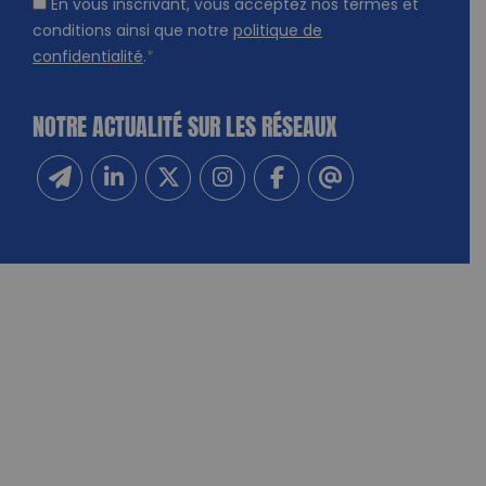
En vous inscrivant, vous acceptez nos termes et
conditions ainsi que notre
politique de
confidentialité
.
*
NOTRE ACTUALITÉ SUR LES RÉSEAUX
Inscrivez-vous à notre newsletter
Suivez-nous sur Linkedin
Suivez-nous sur Twitter
Suivez-nous sur Instagram
Suivez-nous sur Facebook
Contactez-nous