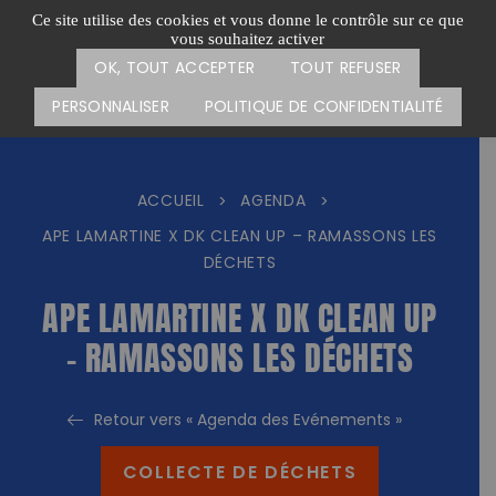
Passer
CARTE DES ACTIONS
FAIRE UN DON
Ce site utilise des cookies et vous donne le contrôle sur ce que
au
vous souhaitez activer
Menu
contenu
OK, TOUT ACCEPTER
TOUT REFUSER
PERSONNALISER
POLITIQUE DE CONFIDENTIALITÉ
ACCUEIL
AGENDA
>
>
APE LAMARTINE X DK CLEAN UP – RAMASSONS LES
DÉCHETS
APE LAMARTINE X DK CLEAN UP
– RAMASSONS LES DÉCHETS
Retour vers « Agenda des Evénements »
COLLECTE DE DÉCHETS