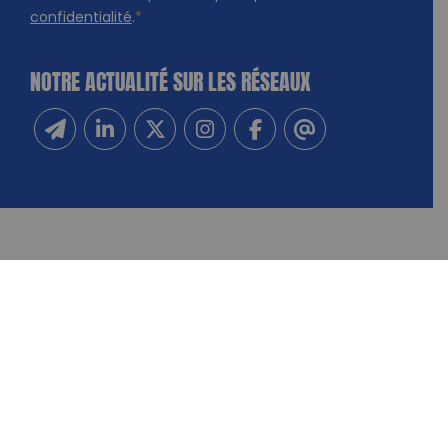
confidentialité
.
*
NOTRE ACTUALITÉ SUR LES RÉSEAUX
Inscrivez-vous à notre newsletter
Suivez-nous sur Linkedin
Suivez-nous sur Twitter
Suivez-nous sur Instagram
Suivez-nous sur Facebook
Contactez-nous
NOUS CONTACTER
FAIRE UN DON