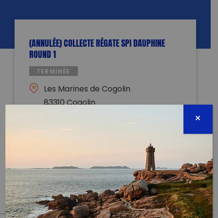
(ANNULÉE) COLLECTE RÉGATE SPI DAUPHINE
ROUND 1
TERMINÉE
Les Marines de Cogolin
83310 Cogolin
06 avril 2020 - 16:30 à 18:30
hugo.avenel@spidauphine.com
0629835080
Évènement proposé par :
SPI Dauphine