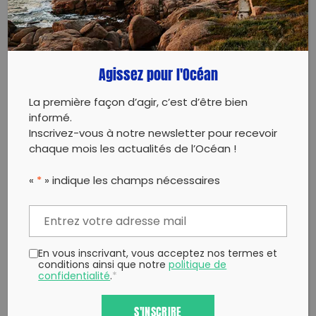
PARTAGER CET ARTICLE:
Partager sur Facebook
Partager sur
Envoyer à
Twitter
un ami
Agissez pour l'Océan
Copy to clipboard
La première façon d’agir, c’est d’être bien
informé.
Inscrivez-vous à notre newsletter pour recevoir
chaque mois les actualités de l’Océan !
«
*
» indique les champs nécessaires
En vous inscrivant, vous acceptez nos termes et
conditions ainsi que notre
politique de
confidentialité
.
*
S'INSCRIRE