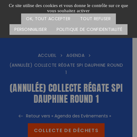
Passer
CARTE DES ACTIONS
FAIRE UN DON
Ce site utilise des cookies et vous donne le contrôle sur ce que
au
vous souhaitez activer
Menu
contenu
OK, TOUT ACCEPTER
TOUT REFUSER
PERSONNALISER
POLITIQUE DE CONFIDENTIALITÉ
ACCUEIL
AGENDA
>
>
(ANNULÉE) COLLECTE RÉGATE SPI DAUPHINE ROUND
1
(ANNULÉE) COLLECTE RÉGATE SPI
DAUPHINE ROUND 1
Retour vers « Agenda des Evénements »
COLLECTE DE DÉCHETS