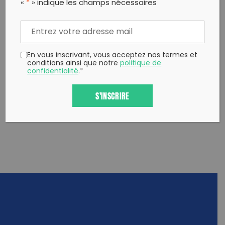
«
*
» indique les champs nécessaires
Twitter
un ami
Copy to clipboard
En vous inscrivant, vous acceptez nos termes et
conditions ainsi que notre
politique de
confidentialité
.
*
S'INSCRIRE