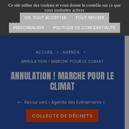
Passer
CARTE DES ACTIONS
FAIRE UN DON
Ce site utilise des cookies et vous donne le contrôle sur ce que
au
vous souhaitez activer
Menu
contenu
OK, TOUT ACCEPTER
TOUT REFUSER
PERSONNALISER
POLITIQUE DE CONFIDENTIALITÉ
ACCUEIL
AGENDA
>
>
ANNULATION ! MARCHE POUR LE CLIMAT
ANNULATION ! MARCHE POUR LE
CLIMAT
Retour vers « Agenda des Evénements »
COLLECTE DE DÉCHETS