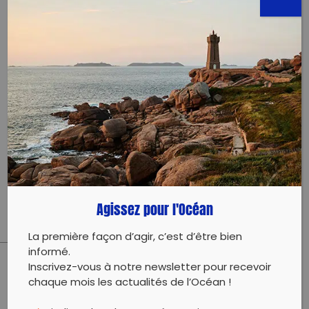
orlane@exocean.org
0659917766
Évènement proposé par :
Exocéan
L’événement est annulé, rendez-vous une prochaine
fois !
Agissez pour l'Océan
La première façon d’agir, c’est d’être bien
informé.
Inscrivez-vous à notre newsletter pour recevoir
PARTAGER CET ARTICLE:
chaque mois les actualités de l’Océan !
Partager sur Facebook
Partager sur
Envoyer à