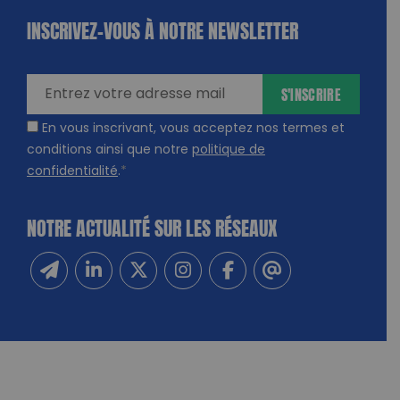
INSCRIVEZ-VOUS À NOTRE NEWSLETTER
dique
amps
ires
S'INSCRIRE
En vous inscrivant, vous acceptez nos termes et
conditions ainsi que notre
politique de
confidentialité
.
*
NOTRE ACTUALITÉ SUR LES RÉSEAUX
Inscrivez-vous à notre newsletter
Suivez-nous sur Linkedin
Suivez-nous sur Twitter
Suivez-nous sur Instagram
Suivez-nous sur Facebook
Contactez-nous