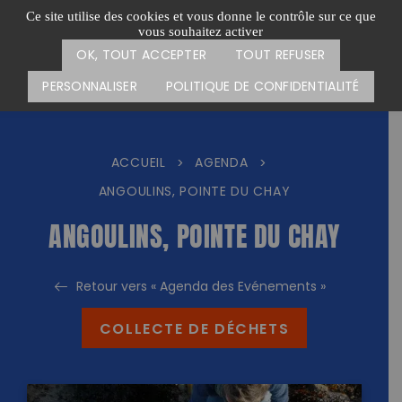
Passer
CARTE DES ACTIONS
FAIRE UN DON
Ce site utilise des cookies et vous donne le contrôle sur ce que
au
vous souhaitez activer
Menu
contenu
OK, TOUT ACCEPTER
TOUT REFUSER
PERSONNALISER
POLITIQUE DE CONFIDENTIALITÉ
ACCUEIL
AGENDA
>
>
ANGOULINS, POINTE DU CHAY
ANGOULINS, POINTE DU CHAY
Retour vers « Agenda des Evénements »
COLLECTE DE DÉCHETS