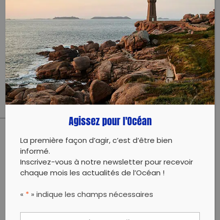
PLANETE MER
Couplée à une sortie destinée à collecter des
données pour la thématique Algues Brunes et
Bigorneaux de BioLit
Agissez pour l'Océan
La première façon d’agir, c’est d’être bien
PARTAGER CET ARTICLE:
informé.
Partager sur Facebook
Partager sur
Envoyer à
Inscrivez-vous à notre newsletter pour recevoir
Twitter
un ami
chaque mois les actualités de l’Océan !
Copy to clipboard
«
*
» indique les champs nécessaires