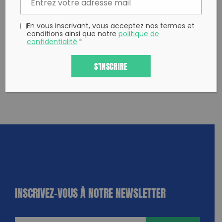
En vous inscrivant, vous acceptez nos termes et
conditions ainsi que notre
politique de
confidentialité
.
*
S'INSCRIRE
INSCRIVEZ-VOUS À NOTRE NEWSLETTER
dique
amps
ires