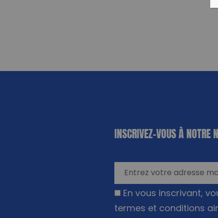
«
*
» indique
INSCRIVEZ-VOUS À NOTRE 
les champs
nécessaires
En vous inscrivant, v
termes et conditions ai