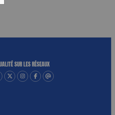
UALITÉ SUR LES RÉSEAUX
-vous à notre newsletter
vez-nous sur Linkedin
Suivez-nous sur Twitter
Suivez-nous sur Instagram
Suivez-nous sur Facebook
Contactez-nous