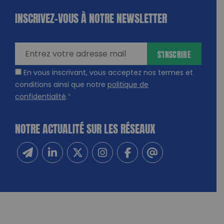
INSCRIVEZ-VOUS À NOTRE NEWSLETTER
dique
amps
ires
S'INSCRIRE
En vous inscrivant, vous acceptez nos termes et
conditions ainsi que notre
politique de
confidentialité
.
*
NOTRE ACTUALITÉ SUR LES RÉSEAUX
Inscrivez-vous à notre newsletter
Suivez-nous sur Linkedin
Suivez-nous sur Twitter
Suivez-nous sur Instagram
Suivez-nous sur Facebook
Contactez-nous