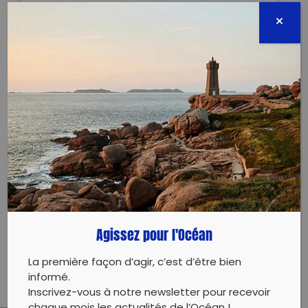
20 avril 2023 - 08:30 à 11:30
secretariat.mooreabiodiversite@gmail.com
68987280596
Évènement proposé par :
Moorea Biodiversité
Ensemble pour protéger Moorea
Plus de détails sur le lieu et l’heure précise de
rendez-vous des collectes sur la page Facebook
Agissez pour l'Océan
dédiée
Les Bourdons de Moorea
La première façon d’agir, c’est d’être bien
informé.
Inscrivez-vous à notre newsletter pour recevoir