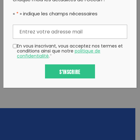
chaque mois les actualités de l’Océan !
«
*
» indique les champs nécessaires
PARTAGER CET ARTICLE:
Partager sur Facebook
Partager sur
Envoyer à
Twitter
un ami
Copy to clipboard
En vous inscrivant, vous acceptez nos termes et
conditions ainsi que notre
politique de
confidentialité
.
*
S'INSCRIRE