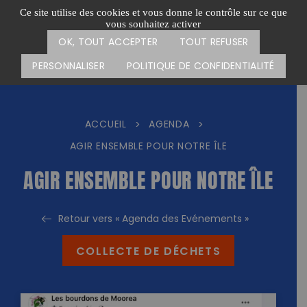
Passer
CARTE DES ACTIONS
FAIRE UN DON
Ce site utilise des cookies et vous donne le contrôle sur ce que
au
vous souhaitez activer
Menu
contenu
OK, TOUT ACCEPTER
TOUT REFUSER
PERSONNALISER
POLITIQUE DE CONFIDENTIALITÉ
ACCUEIL
AGENDA
>
>
AGIR ENSEMBLE POUR NOTRE ÎLE
AGIR ENSEMBLE POUR NOTRE ÎLE
Retour vers « Agenda des Evénements »
COLLECTE DE DÉCHETS