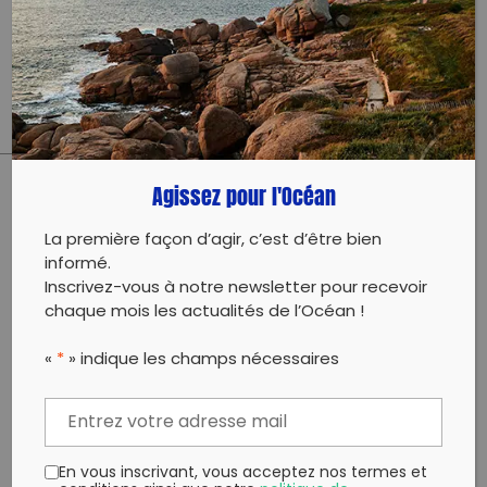
New York
09 septembre 2025 au 23
septembre 2025
Agissez pour l'Océan
PARTAGER CET ARTICLE:
La première façon d’agir, c’est d’être bien
Partager sur Facebook
Partager sur
Envoyer à
informé.
Twitter
un ami
Inscrivez-vous à notre newsletter pour recevoir
Copy to clipboard
chaque mois les actualités de l’Océan !
«
*
» indique les champs nécessaires
En vous inscrivant, vous acceptez nos termes et