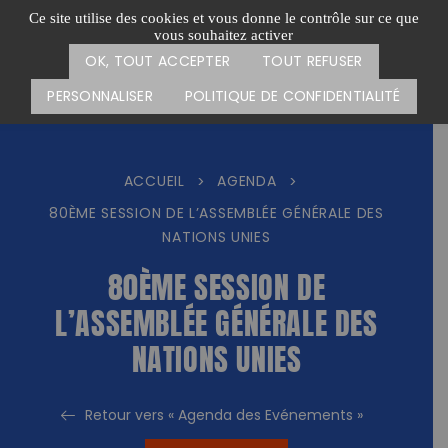
Passer
CARTE DES ACTIONS
FAIRE UN DON
Ce site utilise des cookies et vous donne le contrôle sur ce que
au
vous souhaitez activer
Menu
contenu
OK, TOUT ACCEPTER
TOUT REFUSER
PERSONNALISER
POLITIQUE DE CONFIDENTIALITÉ
ACCUEIL
AGENDA
>
>
80ÈME SESSION DE L’ASSEMBLÉE GÉNÉRALE DES
NATIONS UNIES
80ÈME SESSION DE
L’ASSEMBLÉE GÉNÉRALE DES
NATIONS UNIES
Retour vers « Agenda des Evénements »